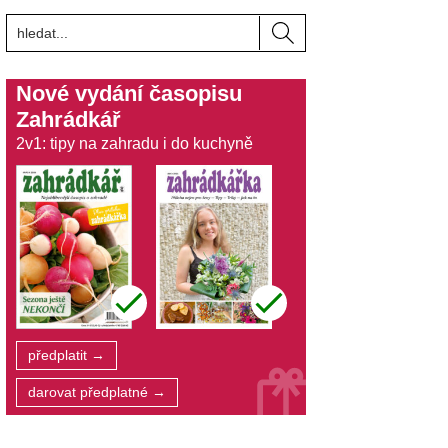
Nové vydání časopisu
Zahrádkář
2v1: tipy na zahradu i do kuchyně
předplatit →
darovat předplatné →