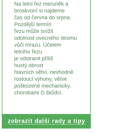
Na letní řez meruněk a
broskvoní si najdeme
čas od června do srpna.
Pozdější termín
řezu může snížit
odolnost ovocného stromu
vůči mrazu. Účelem
letního řezu
je odstranit příliš
hustý obrost
hlavních větví, nevhodně
rostoucí výhony, větve
poškozené mechanicky,
chorobami či škůdci.
zobrazit další rady a tipy