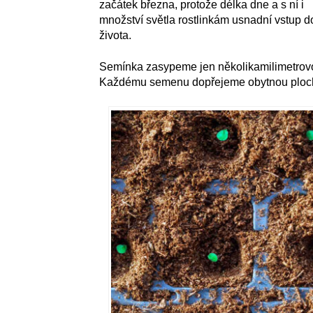
začátek března, protože délka dne a s ní i
množství světla rostlinkám usnadní vstup d
života.
Semínka zasypeme jen několikamilimetrovo
Každému semenu dopřejeme obytnou ploch