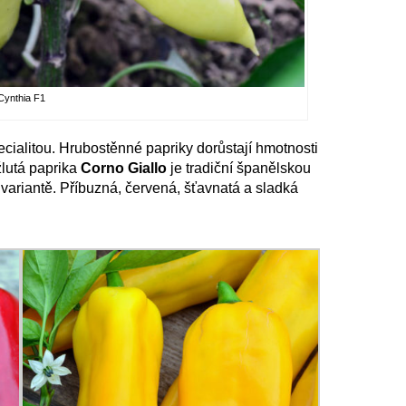
Cynthia F1
cialitou. Hrubostěnné papriky dorůstají hmotnosti
žlutá paprika
Corno Giallo
je tradiční španělskou
variantě. Příbuzná, červená, šťavnatá a sladká