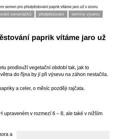
m semen pro předpěstování paprik vítáme jaro už v únoru
rování semenáčků
předpěstování
termíny výsevu
tování paprik vítáme jaro už
tu prodlouží vegetační období tak, jak to
ětna do října by jí při výsevu na záhon nestačila.
priky a celer, o měsíc později rajčata.
pH upraveném v rozmezí 6 – 8, ale také v nižším
nora a