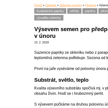
Domů
»
Zahrada
»
Zelenina a byliny
»
Plodová
»
Výseve
kvadratické papriky
odrůdy
paprika
piký
výsadba zeleniny
Výsevem semen pro předpěs
v únoru
15. 2. 2020
Sazenice papriky ze skleníku nebo z parape
teplomilná zelenina potřebuje. Sezona od kv
První na jaře vyséváme od poloviny února pa
Substrát, světlo, teplo
Kvalita výsevního substrátu spočívá mj. v 
obsahu živin. Hodí se i hrubozrnný perlit.
S výsevem počkáme na druhou polovinu ú