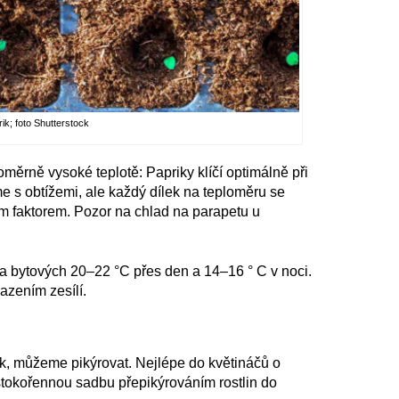
ik; foto Shutterstock
oměrně vysoké teplotě: Papriky klíčí optimálně při
 s obtížemi, ale každý dílek na teploměru se
ním faktorem. Pozor na chlad na parapetu u
 na bytových 20–22 °C přes den a 14–16 ° C v noci.
azením zesílí.
ístek, můžeme pikýrovat. Nejlépe do květináčů o
tokořennou sadbu přepikýrováním rostlin do