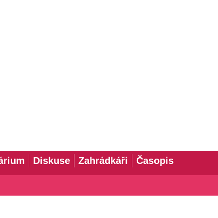
árium
Diskuse
Zahrádkáři
Časopis