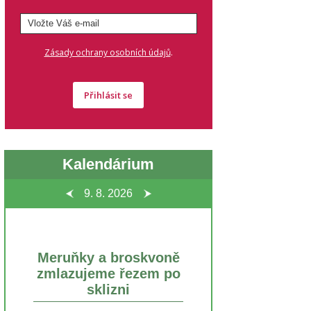
.
Zásady ochrany osobních údajů
Přihlásit se
Kalendárium
9. 8.
2026
Meruňky a broskvoně
zmlazujeme řezem po
sklizni