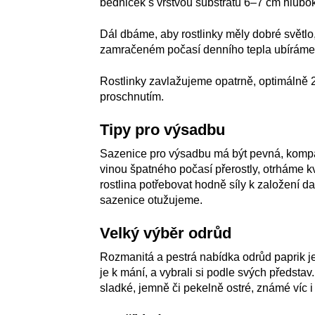
bedniček s vrstvou substrátu 6–7 cm hlubo
Dál dbáme, aby rostlinky měly dobré světlo,
zamračeném počasí denního tepla ubíráme
Rostlinky zavlažujeme opatrně, optimálně 
proschnutím.
Tipy pro výsadbu
Sazenice pro výsadbu má být pevná, kompak
vinou špatného počasí přerostly, otrháme k
rostlina potřebovat hodně síly k založení 
sazenice otužujeme.
Velký výběr odrůd
Rozmanitá a pestrá nabídka odrůd paprik je p
je k mání, a vybrali si podle svých představ.
sladké, jemně či pekelně ostré, známé víc 