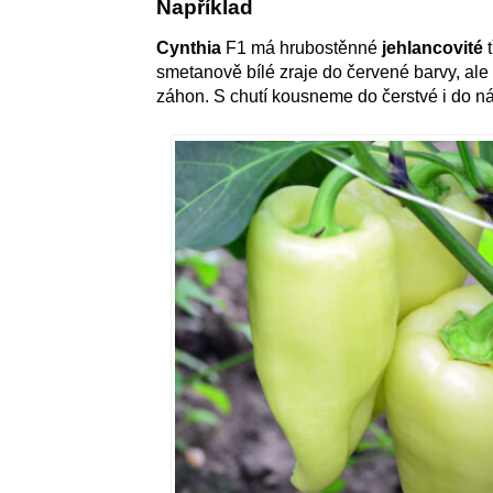
Například
Cynthia
F1 má hrubostěnné
jehlancovité
t
smetanově bílé zraje do červené barvy, ale s
záhon. S chutí kousneme do čerstvé i do n