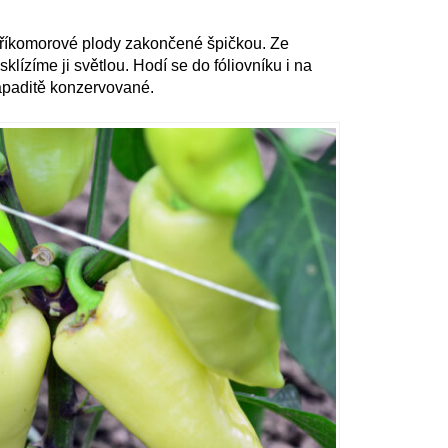
říkomorové plody zakončené špičkou. Ze
klízíme ji světlou. Hodí se do fóliovníku i na
ápaditě konzervované.