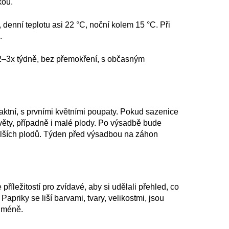
kou.
 denní teplotu asi 22 °C, noční kolem 15 °C. Při
.
2–3x týdně, bez přemokření, s občasným
tní, s prvními květními poupaty. Pokud sazenice
věty, případně i malé plody. Po výsadbě bude
dalších plodů. Týden před výsadbou na záhon
říležitostí pro zvídavé, aby si udělali přehled, co
 Papriky se liší barvami, tvary, velikostmi, jsou
i méně.