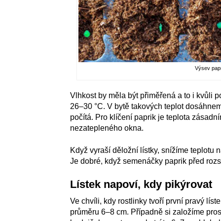
Výsev papr
Vlhkost by měla být přiměřená a to i kvůli p
26–30 °C. V bytě takových teplot dosáhneme
počítá. Pro klíčení paprik je teplota zásad
nezatepleného okna.
Když vyraší děložní lístky, snížíme teplotu
Je dobré, když semenáčky paprik před rozs
Lístek napoví, kdy pikýrovat
Ve chvíli, kdy rostlinky tvoří první pravý l
průměru 6–8 cm. Případně si založíme pros