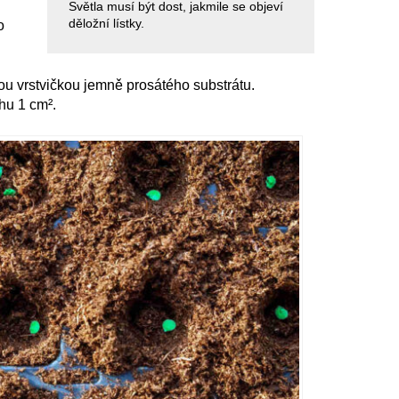
Světla musí být dost, jakmile se objeví
děložní lístky.
o
u vrstvičkou jemně prosátého substrátu.
u 1 cm².