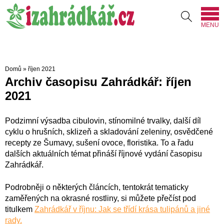
MENU
Domů
»
říjen 2021
Archiv časopisu Zahrádkář: říjen
2021
Podzimní výsadba cibulovin, stínomilné trvalky, další díl
cyklu o hrušních, sklizeň a skladování zeleniny, osvědčené
recepty ze Šumavy, sušení ovoce, floristika. To a řadu
dalších aktuálních témat přináší říjnové vydání časopisu
Zahrádkář.
Podrobněji o některých článcích, tentokrát tematicky
zaměřených na okrasné rostliny, si můžete přečíst pod
titulkem
Zahrádkář v říjnu: Jak se třídí krása tulipánů a jiné
rady.