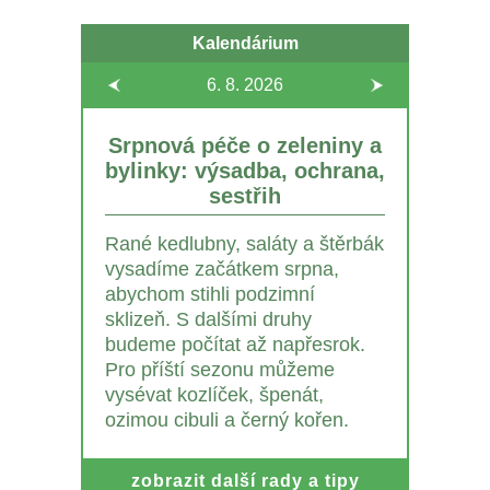
Kalendárium
6. 8.
2026
Srpnová péče o zeleniny a
bylinky: výsadba, ochrana,
sestřih
Rané kedlubny, saláty a štěrbák
vysadíme začátkem srpna,
abychom stihli podzimní
sklizeň. S dalšími druhy
budeme počítat až napřesrok.
Pro příští sezonu můžeme
vysévat kozlíček, špenát,
ozimou cibuli a černý kořen.
zobrazit další rady a tipy