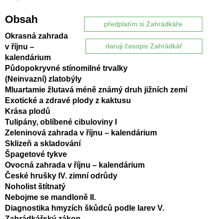
Obsah
předplatím si Zahrádkáře
Okrasná zahrada
v říjnu –
daruji časopis Zahrádkář
kalendárium
Půdopokryvné stínomilné trvalky
(Neinvazní) zlatobýly
Mluartamie žlutavá méně známý druh jižních zemí
Exotické a zdravé plody z kaktusu
Krása plodů
Tulipány, oblíbené cibuloviny I
Zeleninová zahrada v říjnu – kalendárium
Sklizeň a skladování
Špagetové tykve
Ovocná zahrada v říjnu – kalendárium
České hrušky IV. zimní odrůdy
Noholist štítnatý
Nebojme se mandloně II.
Diagnostika hmyzích škůdců podle larev V.
Zahrádkářský zákon