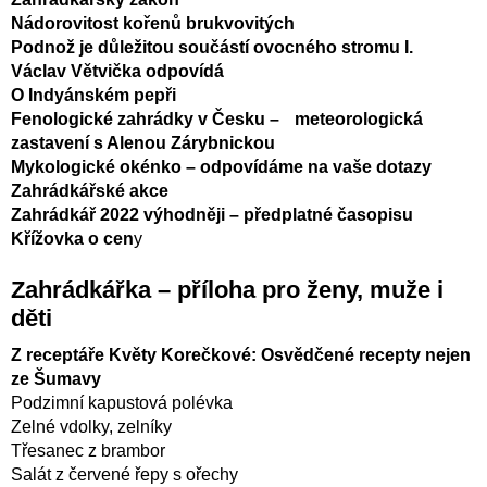
Nádorovitost kořenů brukvovitých
Podnož je důležitou součástí ovocného stromu I.
Václav Větvička odpovídá
O Indyánském pepři
Fenologické zahrádky v Česku – meteorologická
zastavení s Alenou Zárybnickou
Mykologické okénko – odpovídáme na vaše dotazy
Zahrádkářské akce
Zahrádkář 2022 výhodněji – předplatné časopisu
Křížovka o cen
y
Zahrádkářka – příloha pro ženy, muže i
děti
Z receptáře Květy Korečkové: Osvědčené recepty nejen
ze Šumavy
Podzimní kapustová polévka
Zelné vdolky, zelníky
Třesanec z brambor
Salát z červené řepy s ořechy