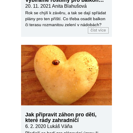
nebo terasu
20. 11. 2021
Anita Blahušová
Rok se chýlí k závěru, a tak se dají spřádat
plány pro ten příští. Co třeba osadit balkon
či terasu rozmanitou zelení v nádobách?
číst více
Jak připravit záhon pro děti,
které rády zahradničí
6. 2. 2020
Lukáš Váňa
Předjaří se hodí pro plánování úprav či