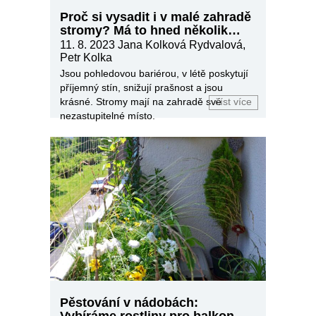
Proč si vysadit i v malé zahradě
stromy? Má to hned několik
pozitiv
11. 8. 2023
Jana Kolková Rydvalová,
Petr Kolka
Jsou pohledovou bariérou, v létě poskytují
příjemný stín, snižují prašnost a jsou
krásné. Stromy mají na zahradě své
číst více
nezastupitelné místo.
Pěstování v nádobách:
Vybíráme rostliny pro balkon