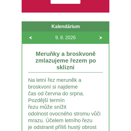
Kalendárium
9. 8.
2026
Meruňky a broskvoně
zmlazujeme řezem po
sklizni
Na letní řez meruněk a
broskvoní si najdeme
čas od června do srpna.
Pozdější termín
řezu může snížit
odolnost ovocného stromu vůči
mrazu. Účelem letního řezu
je odstranit příliš hustý obrost