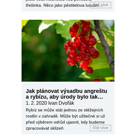
číst více
třešinka. Něco jako pěstitelova luxusní
vizitka. Jak si ji pořídit?
Jak plánovat výsadbu angreštu
a rybízu, aby úrody bylo tak
akorát
1. 2. 2020
Ivan Dvořák
Rybíz se může stát jednou ze stěžejních
rostlin v zahradě. Může být užitečné si už
před výběrem odrůd ujasnit, kdy budeme
číst více
zpracovávat sklizeň.