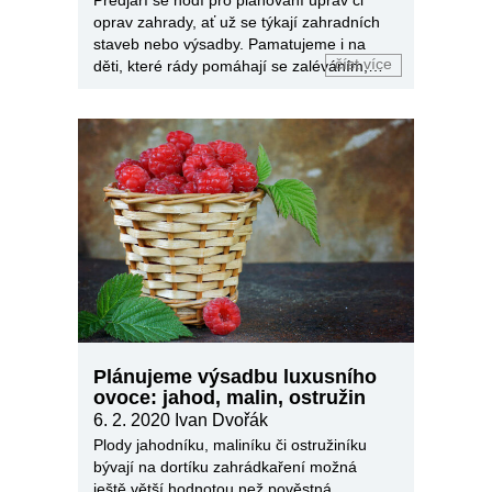
oprav zahrady, ať už se týkají zahradních
staveb nebo výsadby. Pamatujeme i na
číst více
děti, které rády pomáhají se zaléváním,
sklizní a dalšími činnostmi.
Plánujeme výsadbu luxusního
ovoce: jahod, malin, ostružin
6. 2. 2020
Ivan Dvořák
Plody jahodníku, maliníku či ostružiníku
bývají na dortíku zahrádkaření možná
ještě větší hodnotou než pověstná