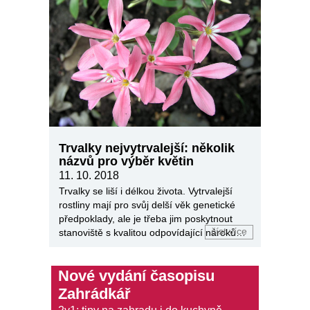
Trvalky nejvytrvalejší: několik
názvů pro výběr květin
11. 10. 2018
Trvalky se liší i délkou života. Vytrvalejší
rostliny mají pro svůj delší věk genetické
předpoklady, ale je třeba jim poskytnout
číst více
stanoviště s kvalitou odpovídající nárokům
kultivaru.
Nové vydání časopisu
Zahrádkář