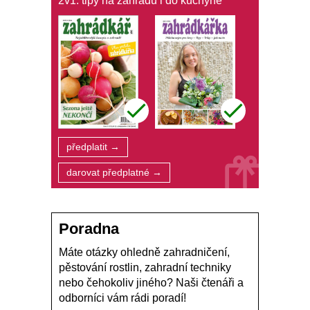
2v1: tipy na zahradu i do kuchyně
předplatit →
darovat předplatné →
Poradna
Máte otázky ohledně zahradničení,
pěstování rostlin, zahradní techniky
nebo čehokoliv jiného? Naši čtenáři a
odborníci vám rádi poradí!