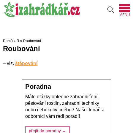
MENU
Domů
»
R
»
Roubování
Roubování
–
viz.
štěpování
Poradna
Máte otázky ohledně zahradničení,
pěstování rostlin, zahradní techniky
nebo čehokoliv jiného? Naši čtenáři a
odborníci vám rádi poradí!
přejít do poradny →