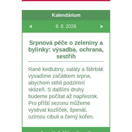
Kalendárium
6. 8.
2026
Srpnová péče o zeleniny a
bylinky: výsadba, ochrana,
sestřih
Rané kedlubny, saláty a štěrbák
vysadíme začátkem srpna,
abychom stihli podzimní
sklizeň. S dalšími druhy
budeme počítat až napřesrok.
Pro příští sezonu můžeme
vysévat kozlíček, špenát,
ozimou cibuli a černý kořen.