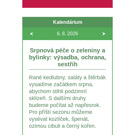
Kalendárium
6. 8.
2026
Srpnová péče o zeleniny a
bylinky: výsadba, ochrana,
sestřih
Rané kedlubny, saláty a štěrbák
vysadíme začátkem srpna,
abychom stihli podzimní
sklizeň. S dalšími druhy
budeme počítat až napřesrok.
Pro příští sezonu můžeme
vysévat kozlíček, špenát,
ozimou cibuli a černý kořen.