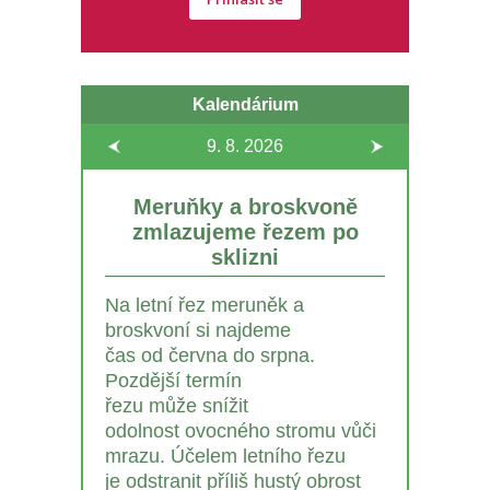
Kalendárium
9. 8.
2026
Meruňky a broskvoně
zmlazujeme řezem po
sklizni
Na letní řez meruněk a
broskvoní si najdeme
čas od června do srpna.
Pozdější termín
řezu může snížit
odolnost ovocného stromu vůči
mrazu. Účelem letního řezu
je odstranit příliš hustý obrost