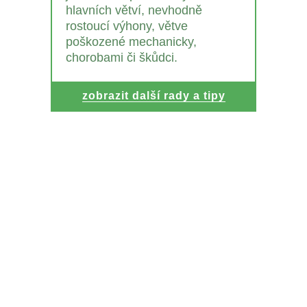
hlavních větví, nevhodně
rostoucí výhony, větve
poškozené mechanicky,
chorobami či škůdci.
zobrazit další rady a tipy