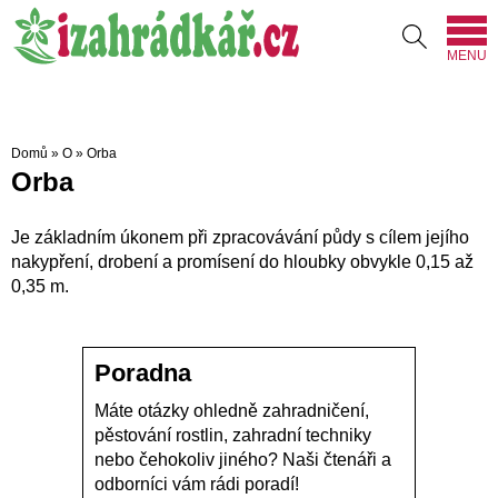
MENU
Domů
»
O
»
Orba
Orba
Je základním úkonem při zpracovávání půdy s cílem jejího
nakypření, drobení a promísení do hloubky obvykle 0,15 až
0,35 m.
Poradna
Máte otázky ohledně zahradničení,
pěstování rostlin, zahradní techniky
nebo čehokoliv jiného? Naši čtenáři a
odborníci vám rádi poradí!