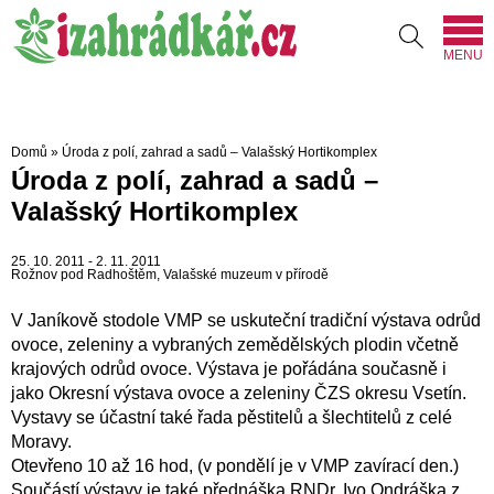
MENU
Domů
»
Úroda z polí, zahrad a sadů – Valašský Hortikomplex
Úroda z polí, zahrad a sadů –
Valašský Hortikomplex
25. 10. 2011 - 2. 11. 2011
Rožnov pod Radhoštěm, Valašské muzeum v přírodě
V Janíkově stodole VMP se uskuteční tradiční výstava odrůd
ovoce, zeleniny a vybraných zemědělských plodin včetně
krajových odrůd ovoce. Výstava je pořádána současně i
jako Okresní výstava ovoce a zeleniny ČZS okresu Vsetín.
Vystavy se účastní také řada pěstitelů a šlechtitelů z celé
Moravy.
Otevřeno 10 až 16 hod, (v pondělí je v VMP zavírací den.)
Součástí výstavy je také přednáška RNDr. Ivo Ondráška z