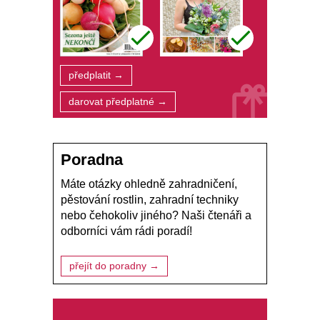
předplatit →
darovat předplatné →
Poradna
Máte otázky ohledně zahradničení,
pěstování rostlin, zahradní techniky
nebo čehokoliv jiného? Naši čtenáři a
odborníci vám rádi poradí!
přejít do poradny →