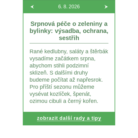
6. 8.
2026
Srpnová péče o zeleniny a
bylinky: výsadba, ochrana,
sestřih
Rané kedlubny, saláty a štěrbák
vysadíme začátkem srpna,
abychom stihli podzimní
sklizeň. S dalšími druhy
budeme počítat až napřesrok.
Pro příští sezonu můžeme
vysévat kozlíček, špenát,
ozimou cibuli a černý kořen.
zobrazit další rady a tipy