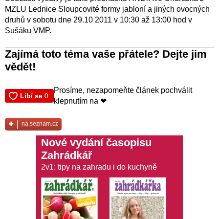
MZLU Lednice Sloupcovité formy jabloní a jiných ovocných
druhů v sobotu dne 29.10 2011 v 10:30 až 13:00 hod v
Sušáku VMP.
Zajímá toto téma vaše přátele? Dejte jim
vědět!
Prosíme, nezapomeňte článek pochválit
klepnutím na ❤
na seznam.cz
Nové vydání časopisu
Zahrádkář
2v1: tipy na zahradu i do kuchyně