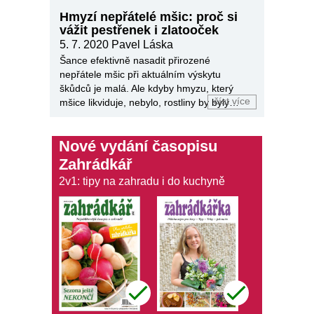
Hmyzí nepřátelé mšic: proč si
vážit pestřenek i zlatooček
5. 7. 2020
Pavel Láska
Šance efektivně nasadit přirozené
nepřátele mšic při aktuálním výskytu
škůdců je malá. Ale kdyby hmyzu, který
číst více
mšice likviduje, nebylo, rostliny by byly
poškozeny víc.
Nové vydání časopisu
Zahrádkář
2v1: tipy na zahradu i do kuchyně