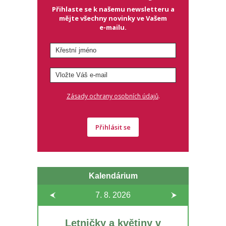
Přihlaste se k našemu newsletteru a
mějte všechny novinky ve Vašem
e-mailu.
.
Zásady ochrany osobních údajů
Přihlásit se
Kalendárium
7. 8.
2026
Letničky a květiny v