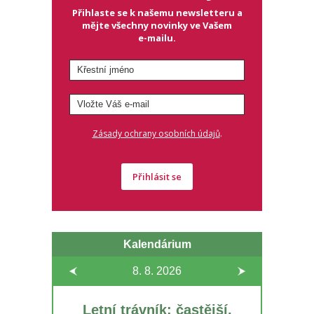
Přihlaste se k našemu newsletteru a
mějte všechny novinky ve Vašem
e-mailu.
.
Zásady ochrany osobních údajů
Přihlásit se
Kalendárium
8. 8.
2026
Letní trávník: častější,