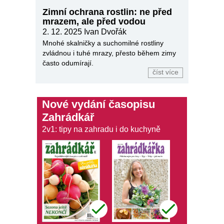
Zimní ochrana rostlin: ne před
mrazem, ale před vodou
2. 12. 2025
Ivan Dvořák
Mnohé skalničky a suchomilné rostliny
zvládnou i tuhé mrazy, přesto během zimy
často odumírají.
číst více
Nové vydání časopisu
Zahrádkář
2v1: tipy na zahradu i do kuchyně