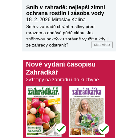
Sníh v zahradě: nejlepší zimní
ochrana rostlin i zásoba vody
18. 2. 2026
Miroslav Kalina
Sníh v zahradě chrání rostliny před
mrazem a dodává půdě vláhu. Jak
sněhovou pokrývku správně využít a kdy ji
číst více
ze zahrady odstranit?
Nové vydání časopisu
Zahrádkář
2v1: tipy na zahradu i do kuchyně