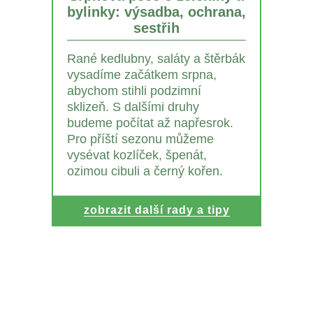
bylinky: výsadba, ochrana,
sestřih
Rané kedlubny, saláty a štěrbák
vysadíme začátkem srpna,
abychom stihli podzimní
sklizeň. S dalšími druhy
budeme počítat až napřesrok.
Pro příští sezonu můžeme
vysévat kozlíček, špenát,
ozimou cibuli a černý kořen.
zobrazit další rady a tipy