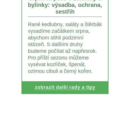
bylinky: výsadba, ochrana,
sestřih
Rané kedlubny, saláty a štěrbák
vysadíme začátkem srpna,
abychom stihli podzimní
sklizeň. S dalšími druhy
budeme počítat až napřesrok.
Pro příští sezonu můžeme
vysévat kozlíček, špenát,
ozimou cibuli a černý kořen.
zobrazit další rady a tipy