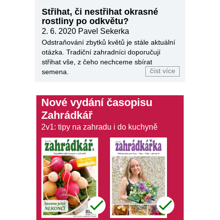
Střihat, či nestřihat okrasné
rostliny po odkvětu?
2. 6. 2020
Pavel Sekerka
Odstraňování zbytků květů je stále aktuální
otázka. Tradiční zahradníci doporučují
střihat vše, z čeho nechceme sbírat
číst více
semena.
Nové vydání časopisu
Zahrádkář
2v1: tipy na zahradu i do kuchyně