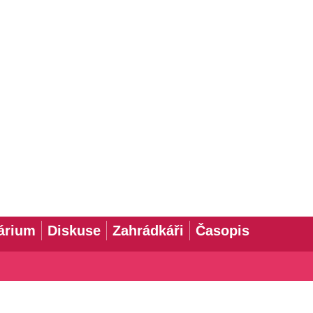
árium
Diskuse
Zahrádkáři
Časopis