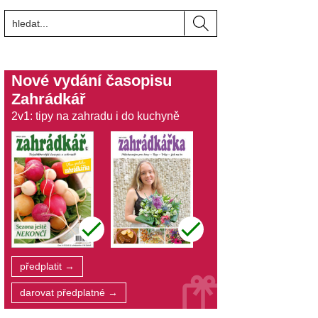
Nové vydání časopisu
Zahrádkář
2v1: tipy na zahradu i do kuchyně
předplatit →
darovat předplatné →