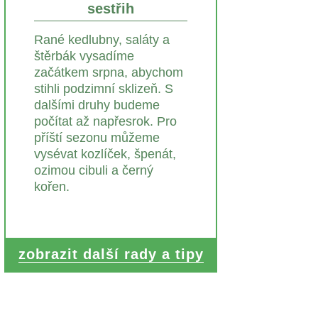
sestřih
Rané kedlubny, saláty a
štěrbák vysadíme
začátkem srpna, abychom
stihli podzimní sklizeň. S
dalšími druhy budeme
počítat až napřesrok. Pro
příští sezonu můžeme
vysévat kozlíček, špenát,
ozimou cibuli a černý
kořen.
zobrazit další rady a tipy