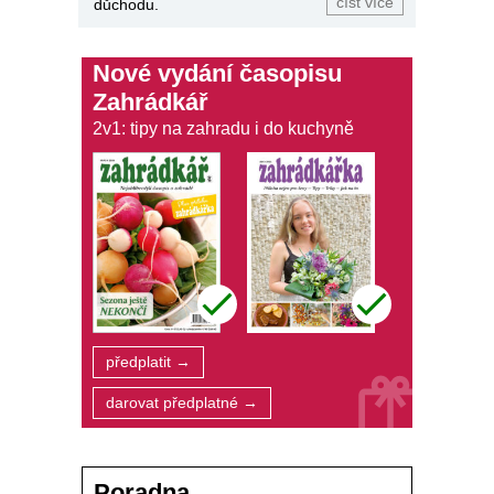
číst více
důchodu.
Nové vydání časopisu
Zahrádkář
2v1: tipy na zahradu i do kuchyně
předplatit →
darovat předplatné →
Poradna