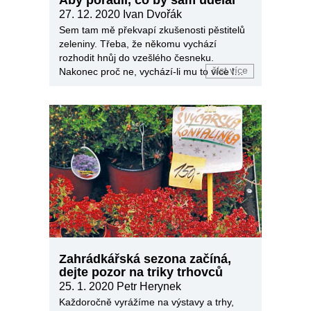
27. 12. 2020
Ivan Dvořák
Sem tam mě překvapí zkušenosti pěstitelů
zeleniny. Třeba, že někomu vychází
rozhodit hnůj do vzešlého česneku.
číst více
Nakonec proč ne, vychází-li mu to více let,
aniž by tím česnek trpěl.
Zahrádkářská sezona začíná,
dejte pozor na triky trhovců
25. 1. 2020
Petr Herynek
Každoročně vyrážíme na výstavy a trhy,