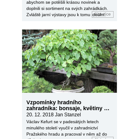
abychom se potěšili krásou novinek a
doplnili si sortiment na svých zahrádkách.
číst více
Zvláště jarní výstavy jsou k tomu ideální.
Vzpomínky hradního
zahradníka: bonsaje, květiny a
prezidenti
20. 12. 2018
Jan Stanzel
Václav Kefurt se v padesátých letech
minulého století vyučil v zahradnictví
Pražského hradu a pracoval v něm až do