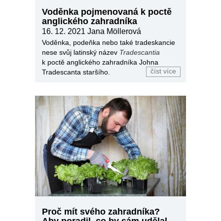
Voděnka pojmenovaná k poctě
anglického zahradníka
16. 12. 2021
Jana Möllerová
Voděnka, podeňka nebo také tradeskancie
nese svůj latinský název
Tradescantia
k poctě anglického zahradníka Johna
číst více
Tradescanta staršího.
Proč mít svého zahradníka?
Aby poradil, co by sám udělal