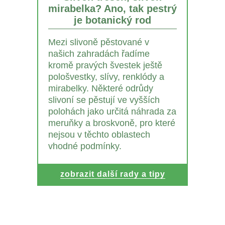
mirabelka? Ano, tak pestrý
je botanický rod
Mezi slivoně pěstované v
našich zahradách řadíme
kromě pravých švestek ještě
pološvestky, slívy, renklódy a
mirabelky. Některé odrůdy
slivoní se pěstují ve vyšších
polohách jako určitá náhrada za
meruňky a broskvoně, pro které
nejsou v těchto oblastech
vhodné podmínky.
zobrazit další rady a tipy