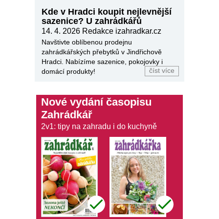
Kde v Hradci koupit nejlevnější
sazenice? U zahrádkářů
14. 4. 2026
Redakce izahradkar.cz
Navštivte oblíbenou prodejnu
zahrádkářských přebytků v Jindřichově
Hradci. Nabízíme sazenice, pokojovky i
číst více
domácí produkty!
Nové vydání časopisu
Zahrádkář
2v1: tipy na zahradu i do kuchyně