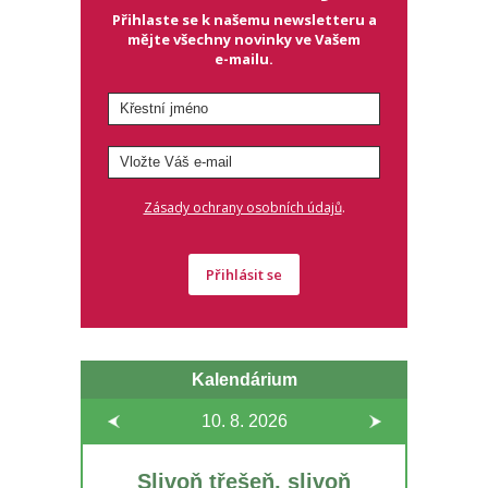
Přihlaste se k našemu newsletteru a
mějte všechny novinky ve Vašem
e-mailu.
.
Zásady ochrany osobních údajů
Přihlásit se
Kalendárium
10. 8.
2026
Slivoň třešeň, slivoň