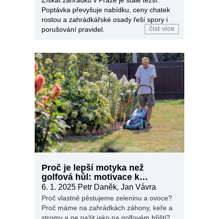
Poptávka převyšuje nabídku, ceny chatek
rostou a zahrádkářské osady řeší spory i
číst více
porušování pravidel.
Proč je lepší motyka než
golfová hůl: motivace k
zahrádkaření
6. 1. 2025
Petr Daněk, Jan Vávra
Proč vlastně pěstujeme zeleninu a ovoce?
Proč máme na zahrádkách záhony, keře a
stromy a ne pažit jako na golfovém hřišti?