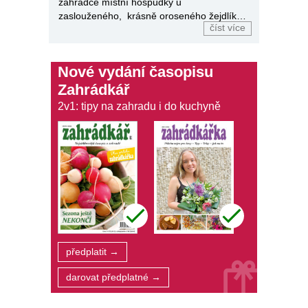
zahrádce místní hospůdky u
zaslouženého, krásně oroseného žejdlíku
číst více
piva.
Nové vydání časopisu
Zahrádkář
2v1: tipy na zahradu i do kuchyně
předplatit →
darovat předplatné →