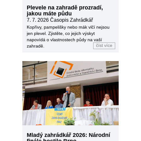
Plevele na zahradě prozradí,
jakou máte půdu
7. 7. 2026
Časopis Zahrádkář
Kopřivy, pampelišky nebo mák vlčí nejsou
jen plevel. Zjistěte, co jejich výskyt
napovídá o vlastnostech půdy na vaší
číst více
zahradě.
Mladý zahrádkář 2026: Národní
finále hostilo Brno