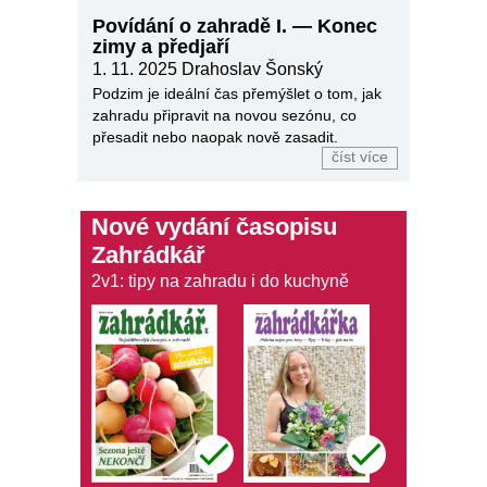
Povídání o zahradě I. — Konec
zimy a předjaří
1. 11. 2025
Drahoslav Šonský
Podzim je ideální čas přemýšlet o tom, jak
zahradu připravit na novou sezónu, co
přesadit nebo naopak nově zasadit.
číst více
Nové vydání časopisu
Zahrádkář
2v1: tipy na zahradu i do kuchyně