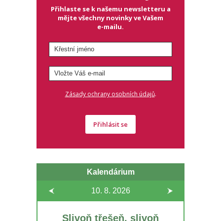
Přihlaste se k našemu newsletteru a
mějte všechny novinky ve Vašem
e-mailu.
.
Zásady ochrany osobních údajů
Přihlásit se
Kalendárium
10. 8.
2026
Slivoň třešeň, slivoň