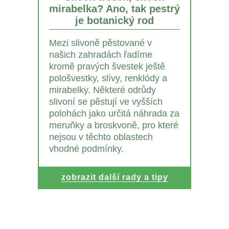
mirabelka? Ano, tak pestrý
je botanický rod
Mezi slivoně pěstované v
našich zahradách řadíme
kromě pravých švestek ještě
pološvestky, slívy, renklódy a
mirabelky. Některé odrůdy
slivoní se pěstují ve vyšších
polohách jako určitá náhrada za
meruňky a broskvoně, pro které
nejsou v těchto oblastech
vhodné podmínky.
zobrazit další rady a tipy