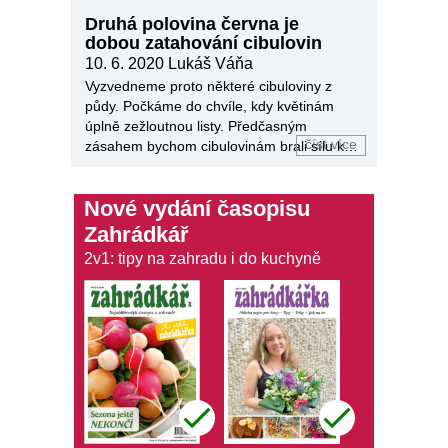
Druhá polovina června je
dobou zatahování cibulovin
10. 6. 2020
Lukáš Váňa
Vyzvedneme proto některé cibuloviny z
půdy. Počkáme do chvíle, kdy květinám
úplně zežloutnou listy. Předčasným
číst více
zásahem bychom cibulovinám brali sílu ke
kvetení v příštím roce.
Nové vydání časopisu
Zahrádkář
2v1: tipy na zahradu i do kuchyně