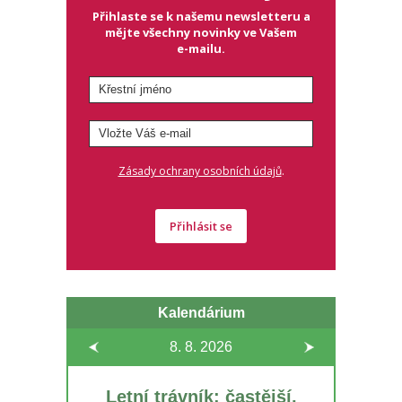
Přihlaste se k našemu newsletteru a
mějte všechny novinky ve Vašem
e-mailu.
.
Zásady ochrany osobních údajů
Přihlásit se
Kalendárium
8. 8.
2026
Letní trávník: častější,