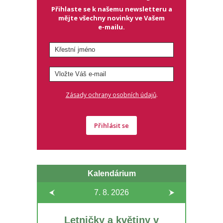
Přihlaste se k našemu newsletteru a
mějte všechny novinky ve Vašem
e-mailu.
.
Zásady ochrany osobních údajů
Přihlásit se
Kalendárium
7. 8.
2026
Letničky a květiny v