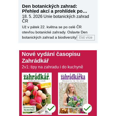
Den botanických zahrad:
Přehled akcí a prohlídek po
celé ČR
18. 5. 2026
Unie botanických zahrad
ČR
Už v pátek 22. května se po celé ČR
otevřou botanické zahrady. Oslavte Den
botanických zahrad a biodiverzity!
číst více
Nové vydání časopisu
Zahrádkář
2v1: tipy na zahradu i do kuchyně