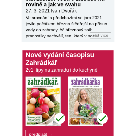
rovině a jak ve svahu
27. 3. 2021
Ivan Dvořák
Ve srovnání s předchozími se jaro 2021
jevilo počátkem března štědřejší na přísun
vody do zahrady. Ač březnový sníh
číst více
pranostiky nechválí, ten, který v noci
napadl a ve dne zmizel, určitě jedem
nebyl.
Nové vydání časopisu
Zahrádkář
2v1: tipy na zahradu i do kuchyně
předplatit →