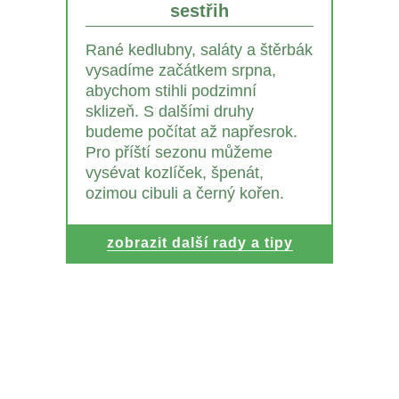
sestřih
Rané kedlubny, saláty a štěrbák
vysadíme začátkem srpna,
abychom stihli podzimní
sklizeň. S dalšími druhy
budeme počítat až napřesrok.
Pro příští sezonu můžeme
vysévat kozlíček, špenát,
ozimou cibuli a černý kořen.
zobrazit další rady a tipy