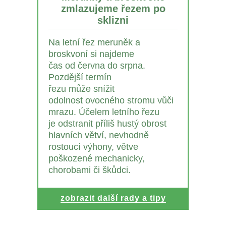
zmlazujeme řezem po
sklizni
Na letní řez meruněk a
broskvoní si najdeme
čas od června do srpna.
Pozdější termín
řezu může snížit
odolnost ovocného stromu vůči
mrazu. Účelem letního řezu
je odstranit příliš hustý obrost
hlavních větví, nevhodně
rostoucí výhony, větve
poškozené mechanicky,
chorobami či škůdci.
zobrazit další rady a tipy