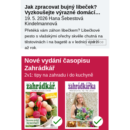
Jak zpracovat bujný libeček?
Vyzkoušejte výrazné domácí
pesto
19. 5. 2026
Hana Šebestová
Kindelmannová
Přetéká vám záhon libečkem? Libečkové
pesto s vlašskými ořechy skvěle chutná na
těstovinách i na bagetě a v lednici vydrží
číst více
až rok.
Nové vydání časopisu
Zahrádkář
2v1: tipy na zahradu i do kuchyně