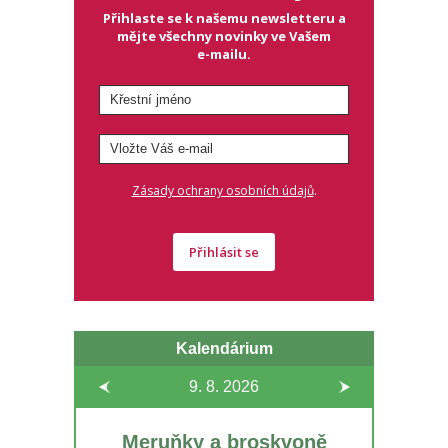
Přihlaste se k našemu newsletteru a
mějte všechny novinky ve Vašem
e-mailu.
.
Zásady ochrany osobních údajů
Přihlásit se
Kalendárium
9. 8.
2026
Meruňky a broskvoně