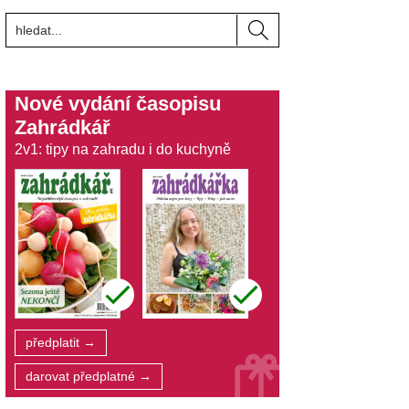
Nové vydání časopisu
Zahrádkář
2v1: tipy na zahradu i do kuchyně
předplatit →
darovat předplatné →