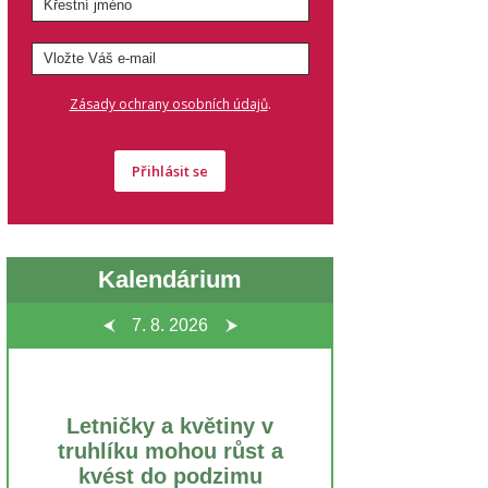
.
Zásady ochrany osobních údajů
Přihlásit se
Kalendárium
7. 8.
2026
Letničky a květiny v
truhlíku mohou růst a
kvést do podzimu