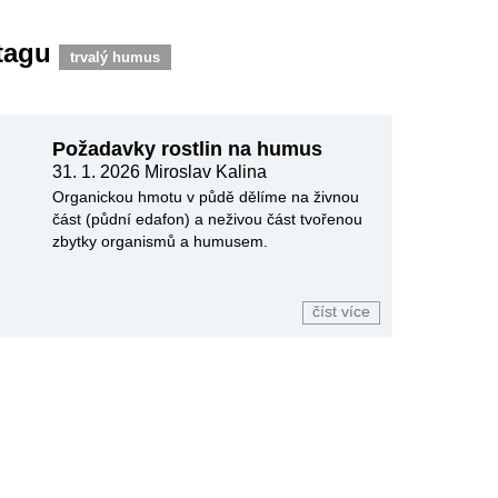
 tagu
trvalý humus
Požadavky rostlin na humus
31. 1. 2026
Miroslav Kalina
Organickou hmotu v půdě dělíme na živnou
část (půdní edafon) a neživou část tvořenou
zbytky organismů a humusem.
číst více