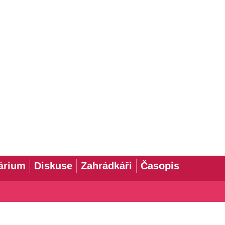
árium
Diskuse
Zahrádkáři
Časopis