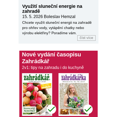
Využití sluneční energie na
zahradě
15. 5. 2026
Boleslav Hemzal
Chcete využít sluneční energii na zahradě
pro ohřev vody, vytápění chatky nebo
výrobu elektřiny? Poradíme vám.
číst více
Nové vydání časopisu
Zahrádkář
2v1: tipy na zahradu i do kuchyně