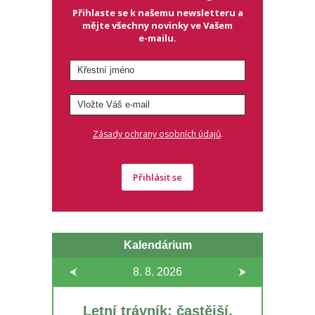
Přihlaste se k našemu newsletteru a
mějte všechny novinky ve Vašem
e-mailu.
.
Zásady ochrany osobních údajů
Přihlásit se
Kalendárium
8. 8.
2026
Letní trávník: častější,