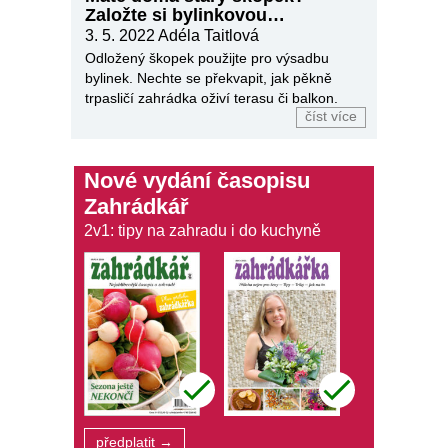
Založte si bylinkovou
minizahrádku
3. 5. 2022
Adéla Taitlová
Odložený škopek použijte pro výsadbu
bylinek. Nechte se překvapit, jak pěkně
trpasličí zahrádka oživí terasu či balkon.
číst více
Nové vydání časopisu
Zahrádkář
2v1: tipy na zahradu i do kuchyně
předplatit →