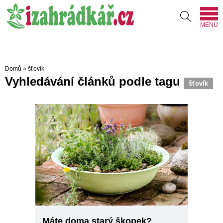
MENU
Domů
»
šťovík
Vyhledávání článků podle tagu
šťovík
Máte doma starý škopek?