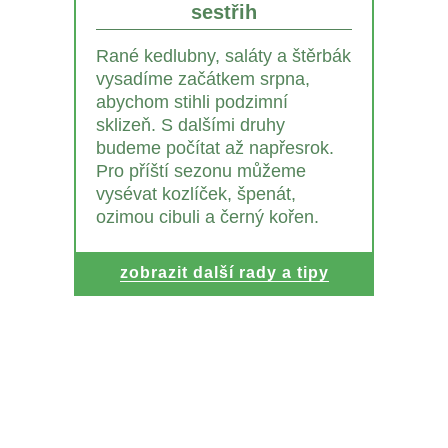
sestřih
Rané kedlubny, saláty a štěrbák
vysadíme začátkem srpna,
abychom stihli podzimní
sklizeň. S dalšími druhy
budeme počítat až napřesrok.
Pro příští sezonu můžeme
vysévat kozlíček, špenát,
ozimou cibuli a černý kořen.
zobrazit další rady a tipy