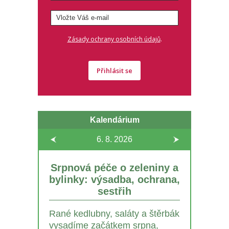
.
Zásady ochrany osobních údajů
Přihlásit se
Kalendárium
6. 8.
2026
Srpnová péče o zeleniny a
bylinky: výsadba, ochrana,
sestřih
Rané kedlubny, saláty a štěrbák
vysadíme začátkem srpna,