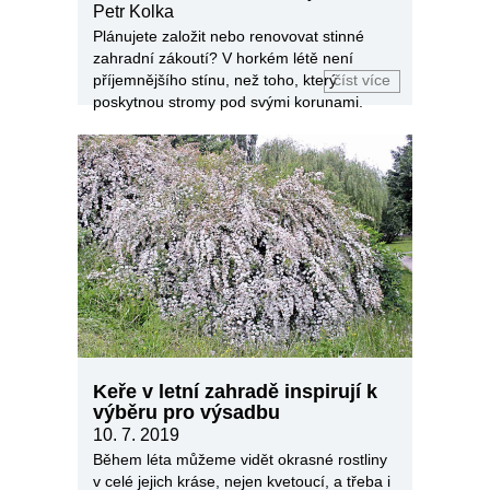
Petr Kolka
Plánujete založit nebo renovovat stinné
zahradní zákoutí? V horkém létě není
příjemnějšího stínu, než toho, který
číst více
poskytnou stromy pod svými korunami.
Keře v letní zahradě inspirují k
výběru pro výsadbu
10. 7. 2019
Během léta můžeme vidět okrasné rostliny
v celé jejich kráse, nejen kvetoucí, a třeba i