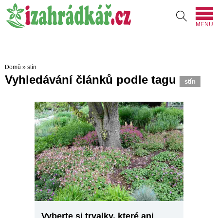
MENU
Domů
»
stín
Vyhledávání článků podle tagu
stín
Vyberte si trvalky, které ani