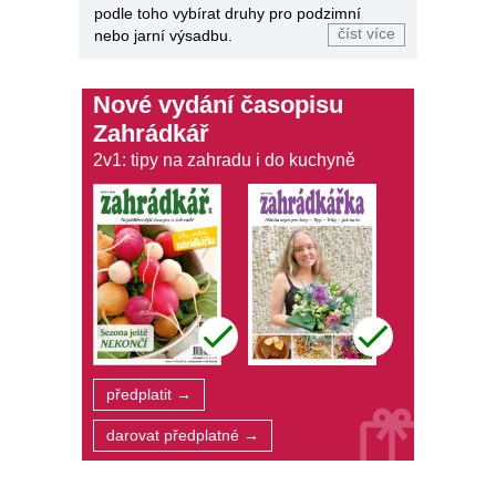
podle toho vybírat druhy pro podzimní
číst více
nebo jarní výsadbu.
Nové vydání časopisu
Zahrádkář
2v1: tipy na zahradu i do kuchyně
předplatit →
darovat předplatné →