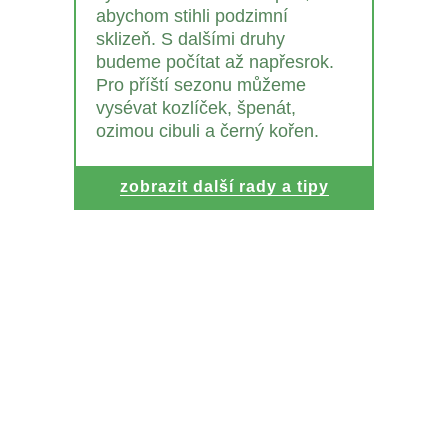
abychom stihli podzimní
sklizeň. S dalšími druhy
budeme počítat až napřesrok.
Pro příští sezonu můžeme
vysévat kozlíček, špenát,
ozimou cibuli a černý kořen.
zobrazit další rady a tipy