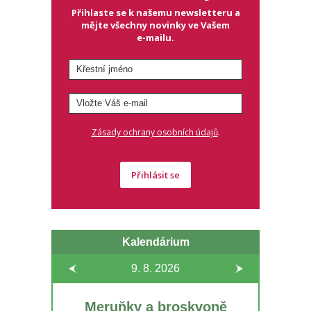
Přihlaste se k našemu newsletteru a
mějte všechny novinky ve Vašem
e-mailu.
.
Zásady ochrany osobních údajů
Přihlásit se
Kalendárium
9. 8.
2026
Meruňky a broskvoně