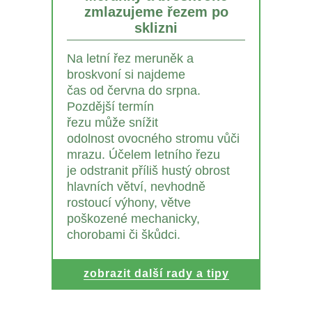
zmlazujeme řezem po
sklizni
Na letní řez meruněk a
broskvoní si najdeme
čas od června do srpna.
Pozdější termín
řezu může snížit
odolnost ovocného stromu vůči
mrazu. Účelem letního řezu
je odstranit příliš hustý obrost
hlavních větví, nevhodně
rostoucí výhony, větve
poškozené mechanicky,
chorobami či škůdci.
zobrazit další rady a tipy