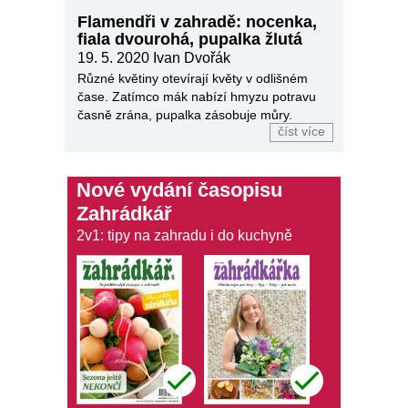
Flamendři v zahradě: nocenka,
fiala dvourohá, pupalka žlutá
19. 5. 2020
Ivan Dvořák
Různé květiny otevírají květy v odlišném
čase. Zatímco mák nabízí hmyzu potravu
časně zrána, pupalka zásobuje můry.
číst více
Nové vydání časopisu
Zahrádkář
2v1: tipy na zahradu i do kuchyně