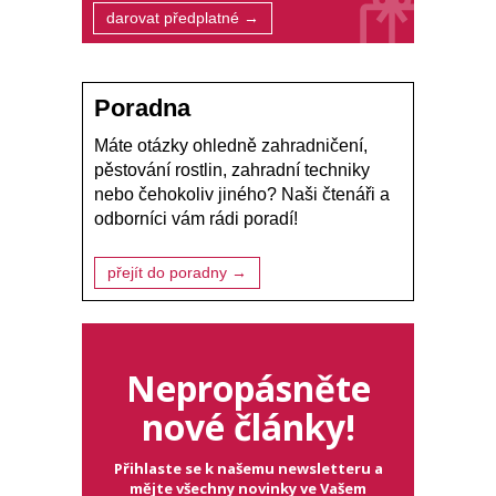
darovat předplatné →
Poradna
Máte otázky ohledně zahradničení,
pěstování rostlin, zahradní techniky
nebo čehokoliv jiného? Naši čtenáři a
odborníci vám rádi poradí!
přejít do poradny →
Nepropásněte
nové články!
Přihlaste se k našemu newsletteru a
mějte všechny novinky ve Vašem