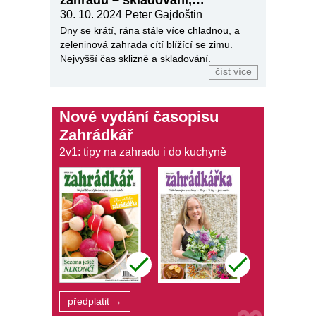
dozrávání
30. 10. 2024
Peter Gajdoštin
Dny se krátí, rána stále více chladnou, a
zeleninová zahrada cítí blížící se zimu.
Nejvyšší čas sklizně a skladování.
číst více
Nové vydání časopisu
Zahrádkář
2v1: tipy na zahradu i do kuchyně
předplatit →