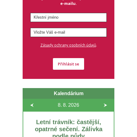
e-mailu.
.
Zásady ochrany osobních údajů
Přihlásit se
Kalendárium
8. 8.
2026
Letní trávník: častější,
opatrné sečení. Zálivka
podle půdy