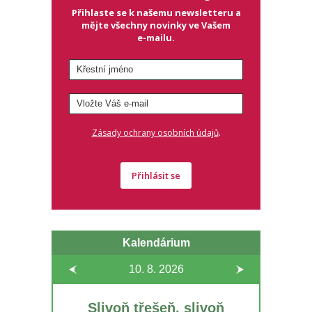
Přihlaste se k našemu newsletteru a
mějte všechny novinky ve Vašem
e-mailu.
.
Zásady ochrany osobních údajů
Přihlásit se
Kalendárium
10. 8.
2026
Slivoň třešeň, slivoň