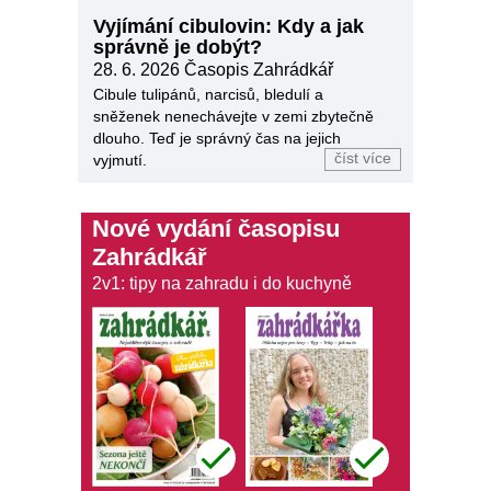
Vyjímání cibulovin: Kdy a jak
správně je dobýt?
28. 6. 2026
Časopis Zahrádkář
Cibule tulipánů, narcisů, bledulí a
sněženek nenechávejte v zemi zbytečně
dlouho. Teď je správný čas na jejich
číst více
vyjmutí.
Nové vydání časopisu
Zahrádkář
2v1: tipy na zahradu i do kuchyně