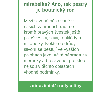
mirabelka? Ano, tak pestrý
je botanický rod
Mezi slivoně pěstované v
našich zahradách řadíme
kromě pravých švestek ještě
pološvestky, slívy, renklódy a
mirabelky. Některé odrůdy
slivoní se pěstují ve vyšších
polohách jako určitá náhrada za
meruňky a broskvoně, pro které
nejsou v těchto oblastech
vhodné podmínky.
zobrazit další rady a tipy