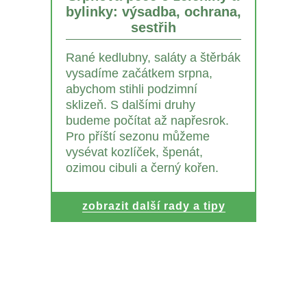
bylinky: výsadba, ochrana,
sestřih
Rané kedlubny, saláty a štěrbák
vysadíme začátkem srpna,
abychom stihli podzimní
sklizeň. S dalšími druhy
budeme počítat až napřesrok.
Pro příští sezonu můžeme
vysévat kozlíček, špenát,
ozimou cibuli a černý kořen.
zobrazit další rady a tipy