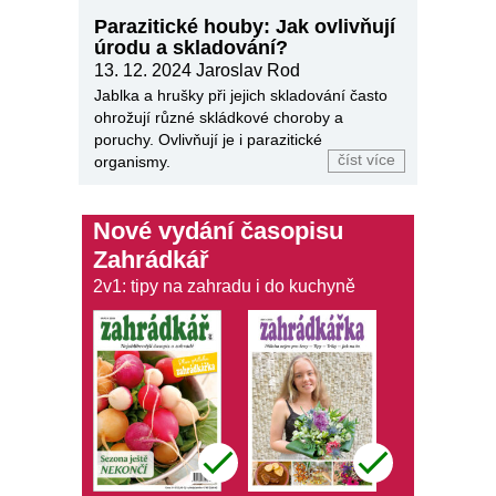
Parazitické houby: Jak ovlivňují
úrodu a skladování?
13. 12. 2024
Jaroslav Rod
Jablka a hrušky při jejich skladování často
ohrožují různé skládkové choroby a
poruchy. Ovlivňují je i parazitické
číst více
organismy.
Nové vydání časopisu
Zahrádkář
2v1: tipy na zahradu i do kuchyně