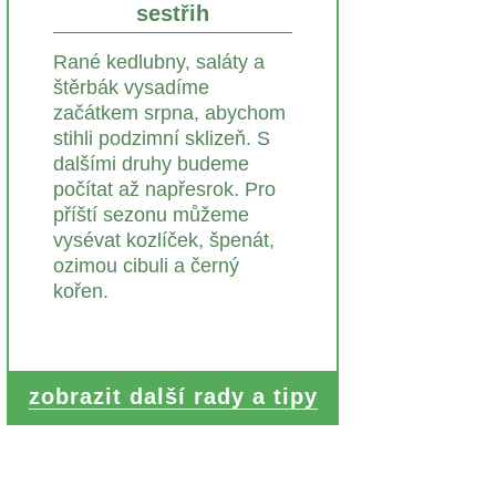
sestřih
Rané kedlubny, saláty a
štěrbák vysadíme
začátkem srpna, abychom
stihli podzimní sklizeň. S
dalšími druhy budeme
počítat až napřesrok. Pro
příští sezonu můžeme
vysévat kozlíček, špenát,
ozimou cibuli a černý
kořen.
zobrazit další rady a tipy