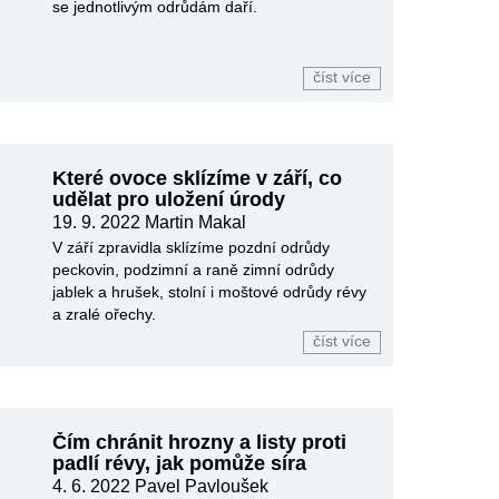
se jednotlivým odrůdám daří.
číst více
Které ovoce sklízíme v září, co
udělat pro uložení úrody
19. 9. 2022
Martin Makal
V září zpravidla sklízíme pozdní odrůdy
peckovin, podzimní a raně zimní odrůdy
jablek a hrušek, stolní i moštové odrůdy révy
a zralé ořechy.
číst více
Čím chránit hrozny a listy proti
padlí révy, jak pomůže síra
4. 6. 2022
Pavel Pavloušek