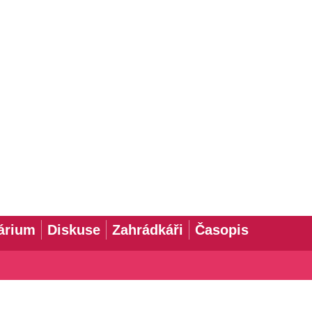
árium
Diskuse
Zahrádkáři
Časopis