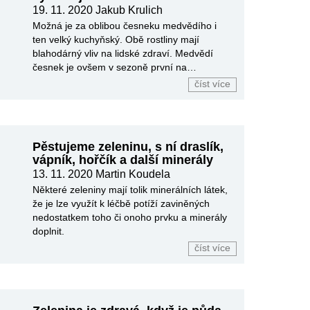
19. 11. 2020
Jakub Krulich
Možná je za oblibou česneku medvědího i
ten velký kuchyňský. Obě rostliny mají
blahodárný vliv na lidské zdraví. Medvědí
česnek je ovšem v sezoně první na
pochutnání i na pokoukání.
číst více
Pěstujeme zeleninu, s ní draslík,
vápník, hořčík a další minerály
13. 11. 2020
Martin Koudela
Některé zeleniny mají tolik minerálních látek,
že je lze využít k léčbě potíží zaviněných
nedostatkem toho či onoho prvku a minerály
doplnit.
číst více