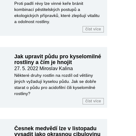
Proti padlí révy lze vinné keře bránit
kombinací pěstitelských postupů a
ekologických přípravků, které zlepšují vitalitu
a odolnost rostliny.
číst více
Jak upravit půdu pro kyselomilné
rostliny a čím je hnojit
27. 5. 2022
Miroslav Kalina
Některé druhy rostlin na rozdíl od většiny
jiných vyžadují kyselou půdu. Jak se dobře
starat o půdu pro acidofilní čili kyselomilné
rostliny?
číst více
Česnek medvědí lze v listopadu
vysadit jako okrasnou cibulovinu