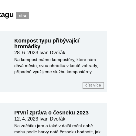
 tagu
síra
Kompost typu přibývající
hromádky
28. 6. 2023
Ivan Dvořák
Na kompost máme kompostéry, které nám
dává město, svou ohrádku v koutě zahrady,
případně využijeme službu kompostárny.
číst více
První zpráva o česneku 2023
12. 4. 2023
Ivan Dvořák
Na začátku jara a také v další roční době
mohu podle barvy natě česneku hodnotit, jak