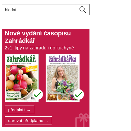
Nové vydání časopisu
Zahrádkář
2v1: tipy na zahradu i do kuchyně
předplatit →
darovat předplatné →