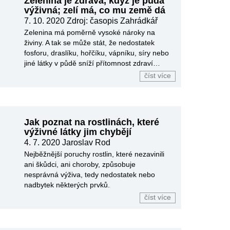
Zelenina je zdravá, když je půda
výživná; zelí má, co mu země dá
7. 10. 2020
Zdroj: časopis Zahrádkář
Zelenina má poměrně vysoké nároky na
živiny. A tak se může stát, že nedostatek
fosforu, draslíku, hořčíku, vápníku, síry nebo
jiné látky v půdě sníží přítomnost zdraví
prospěšných minerálů v zelenině.
číst více
Jak poznat na rostlinách, které
výživné látky jim chybějí
4. 7. 2020
Jaroslav Rod
Nejběžnější poruchy rostlin, které nezavinili
ani škůdci, ani choroby, způsobuje
nesprávná výživa, tedy nedostatek nebo
nadbytek některých prvků.
číst více