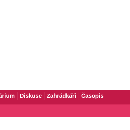
árium
Diskuse
Zahrádkáři
Časopis