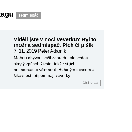
 tagu
sedmispáč
Viděli jste v noci veverku? Byl to
možná sedmispáč. Plch či plšík
7. 11. 2019
Peter Adamík
Mohou obývat i vaši zahradu, ale vedou
skrytý způsob života, takže si jich
ani nemusíte všimnout. Huňatým ocasem a
šikovností připomínají veverky.
číst více