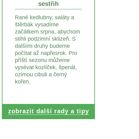
sestřih
Rané kedlubny, saláty a
štěrbák vysadíme
začátkem srpna, abychom
stihli podzimní sklizeň. S
dalšími druhy budeme
počítat až napřesrok. Pro
příští sezonu můžeme
vysévat kozlíček, špenát,
ozimou cibuli a černý
kořen.
zobrazit další rady a tipy