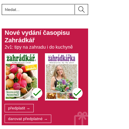
Nové vydání časopisu
Zahrádkář
2v1: tipy na zahradu i do kuchyně
předplatit →
darovat předplatné →