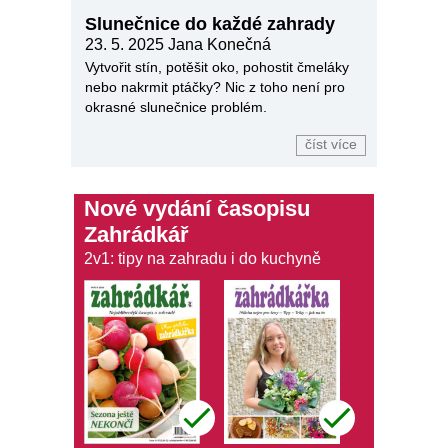
Slunečnice do každé zahrady
23. 5. 2025
Jana Konečná
Vytvořit stín, potěšit oko, pohostit čmeláky
nebo nakrmit ptáčky? Nic z toho není pro
okrasné slunečnice problém.
číst více
Nové vydání časopisu
Zahrádkář
2v1: tipy na zahradu i do kuchyně