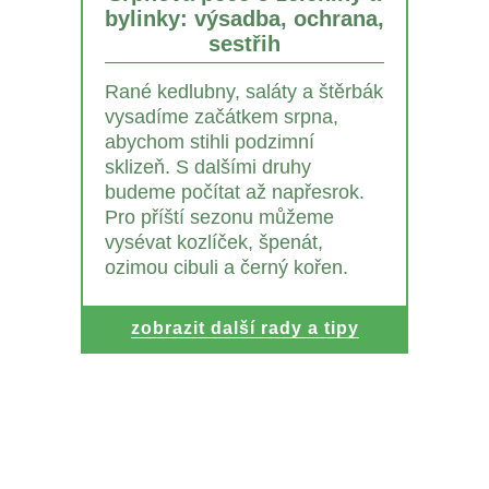
bylinky: výsadba, ochrana,
sestřih
Rané kedlubny, saláty a štěrbák
vysadíme začátkem srpna,
abychom stihli podzimní
sklizeň. S dalšími druhy
budeme počítat až napřesrok.
Pro příští sezonu můžeme
vysévat kozlíček, špenát,
ozimou cibuli a černý kořen.
zobrazit další rady a tipy