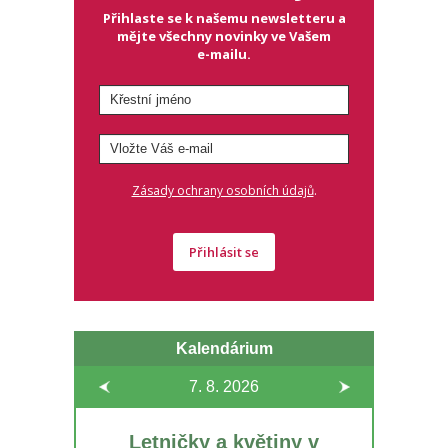
Přihlaste se k našemu newsletteru a
mějte všechny novinky ve Vašem
e-mailu.
.
Zásady ochrany osobních údajů
Přihlásit se
Kalendárium
7. 8.
2026
Letničky a květiny v