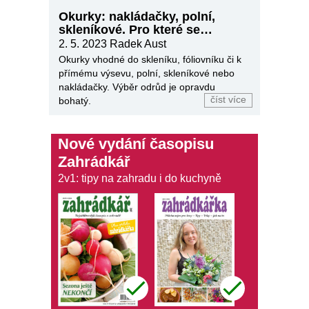
Okurky: nakládačky, polní,
skleníkové. Pro které se
rozhodnout?
2. 5. 2023
Radek Aust
Okurky vhodné do skleníku, fóliovníku či k
přímému výsevu, polní, skleníkové nebo
nakládačky. Výběr odrůd je opravdu
číst více
bohatý.
Nové vydání časopisu
Zahrádkář
2v1: tipy na zahradu i do kuchyně