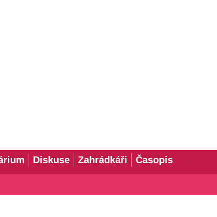
árium
Diskuse
Zahrádkáři
Časopis