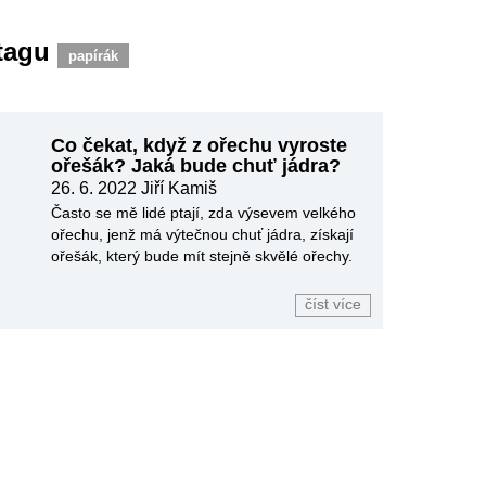
 tagu
papírák
Co čekat, když z ořechu vyroste
ořešák? Jaká bude chuť jádra?
26. 6. 2022
Jiří Kamiš
Často se mě lidé ptají, zda výsevem velkého
ořechu, jenž má výtečnou chuť jádra, získají
ořešák, který bude mít stejně skvělé ořechy.
číst více