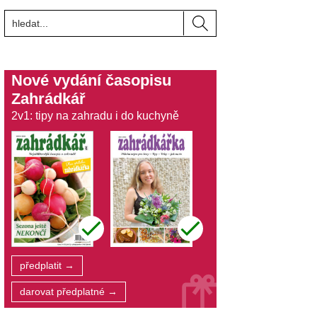
Nové vydání časopisu
Zahrádkář
2v1: tipy na zahradu i do kuchyně
předplatit →
darovat předplatné →