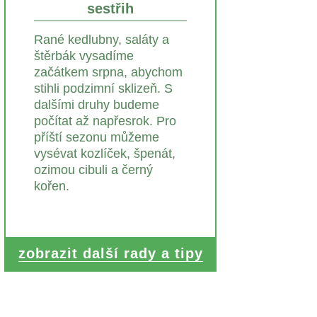
sestřih
Rané kedlubny, saláty a
štěrbák vysadíme
začátkem srpna, abychom
stihli podzimní sklizeň. S
dalšími druhy budeme
počítat až napřesrok. Pro
příští sezonu můžeme
vysévat kozlíček, špenát,
ozimou cibuli a černý
kořen.
zobrazit další rady a tipy