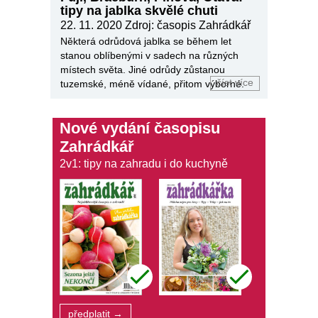
tipy na jablka skvělé chuti
22. 11. 2020
Zdroj: časopis Zahrádkář
Některá odrůdová jablka se během let
stanou oblíbenými v sadech na různých
místech světa. Jiné odrůdy zůstanou
číst více
tuzemské, méně vídané, přitom výborné.
Nové vydání časopisu
Zahrádkář
2v1: tipy na zahradu i do kuchyně
předplatit →