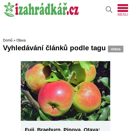
MENU
Domů
»
Otava
Vyhledávání článků podle tagu
otava
Fuji, Braeburn, Pinova, Otava: