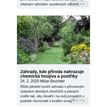
číst více
zřejmým výhodám vyvýšených záhonů
patří i jejich úpravný vzhled.
Zahrady, kde příroda nahrazuje
chemická hnojiva a postřiky
24. 2. 2020
Milan Bruchter
Může pěstitel využít zahradu s přirozeným
výskytem divokých živočichů a planých
rostlin tak, aby dosáhl i na svůj prospěch v
číst více
podobě různorodé a kvalitní úrody?