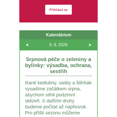
Přihlásit se
Kalendárium
6. 8.
2026
Srpnová péče o zeleniny a
bylinky: výsadba, ochrana,
sestřih
Rané kedlubny, saláty a štěrbák
vysadíme začátkem srpna,
abychom stihli podzimní
sklizeň. S dalšími druhy
budeme počítat až napřesrok.
Pro příští sezonu můžeme