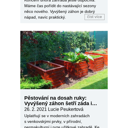
Máme čas pořídit do nastávající sezony
něco nového. Vyvýšený záhon je dobrý
číst více
nápad, navíc praktický.
Pěstování na dosah ruky:
Vyvýšený záhon šetří záda i
vláhu
26. 2. 2021
Lucie Peukertová
Uplatňují se v moderních zahradách
s venkovskými prvky, v přírodní,
permakulturní i ryze užitkové zahradě. Ke