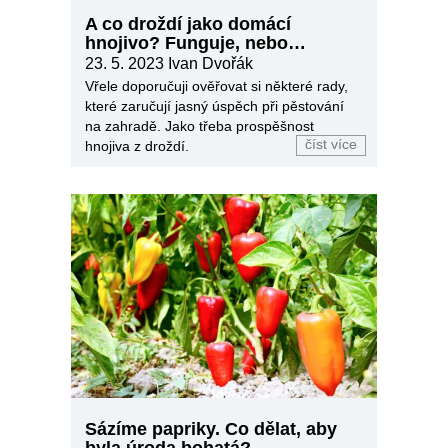
A co droždí jako domácí
hnojivo? Funguje, nebo
nefunguje?
23. 5. 2023
Ivan Dvořák
Vřele doporučuji ověřovat si některé rady,
které zaručují jasný úspěch při pěstování
na zahradě. Jako třeba prospěšnost
číst více
hnojiva z droždí.
Sázíme papriky. Co dělat, aby
byla úroda bohatá?