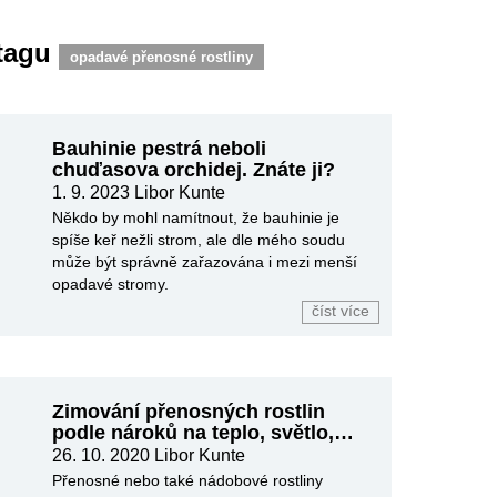
 tagu
opadavé přenosné rostliny
Bauhinie pestrá neboli
chuďasova orchidej. Znáte ji?
1. 9. 2023
Libor Kunte
Někdo by mohl namítnout, že bauhinie je
spíše keř nežli strom, ale dle mého soudu
může být správně zařazována i mezi menší
opadavé stromy.
číst více
Zimování přenosných rostlin
podle nároků na teplo, světlo,
vláhu
26. 10. 2020
Libor Kunte
Přenosné nebo také nádobové rostliny