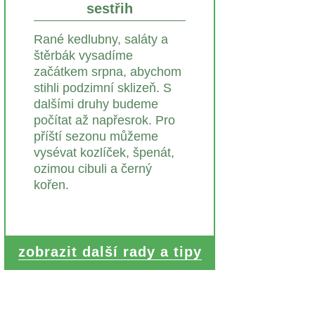
sestřih
Rané kedlubny, saláty a
štěrbák vysadíme
začátkem srpna, abychom
stihli podzimní sklizeň. S
dalšími druhy budeme
počítat až napřesrok. Pro
příští sezonu můžeme
vysévat kozlíček, špenát,
ozimou cibuli a černý
kořen.
zobrazit další rady a tipy