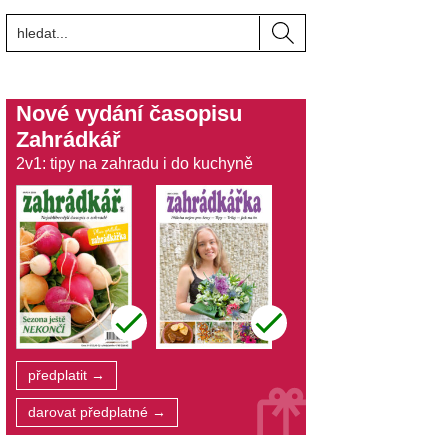
Nové vydání časopisu
Zahrádkář
2v1: tipy na zahradu i do kuchyně
předplatit →
darovat předplatné →