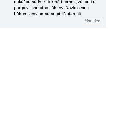
dokážou nádherně krášlit terasu, zákoutí u
pergoly i samotné záhony. Navíc s nimi
během zimy nemáme příliš starostí.
číst více