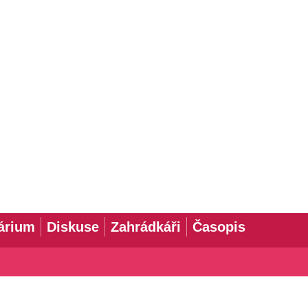
árium
Diskuse
Zahrádkáři
Časopis