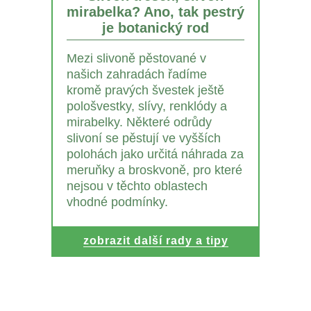
mirabelka? Ano, tak pestrý
je botanický rod
Mezi slivoně pěstované v
našich zahradách řadíme
kromě pravých švestek ještě
pološvestky, slívy, renklódy a
mirabelky. Některé odrůdy
slivoní se pěstují ve vyšších
polohách jako určitá náhrada za
meruňky a broskvoně, pro které
nejsou v těchto oblastech
vhodné podmínky.
zobrazit další rady a tipy