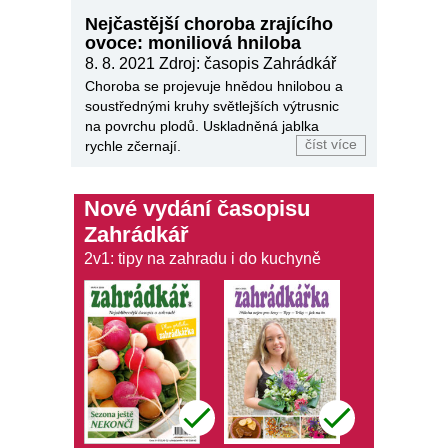
Nejčastější choroba zrajícího
ovoce: moniliová hniloba
8. 8. 2021
Zdroj: časopis Zahrádkář
Choroba se projevuje hnědou hnilobou a
soustřednými kruhy světlejších výtrusnic
na povrchu plodů. Uskladněná jablka
číst více
rychle zčernají.
Nové vydání časopisu
Zahrádkář
2v1: tipy na zahradu i do kuchyně