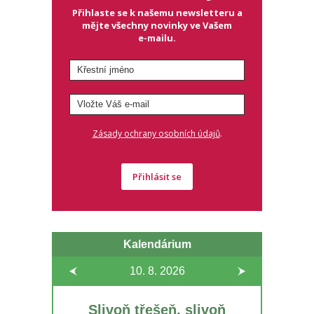
Přihlaste se k našemu newsletteru a
mějte všechny novinky ve Vašem
e-mailu.
.
Zásady ochrany osobních údajů
Přihlásit se
Kalendárium
10. 8.
2026
Slivoň třešeň, slivoň