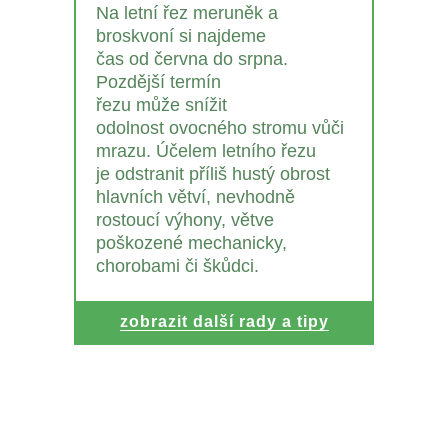
Na letní řez meruněk a
broskvoní si najdeme
čas od června do srpna.
Pozdější termín
řezu může snížit
odolnost ovocného stromu vůči
mrazu. Účelem letního řezu
je odstranit příliš hustý obrost
hlavních větví, nevhodně
rostoucí výhony, větve
poškozené mechanicky,
chorobami či škůdci.
zobrazit další rady a tipy