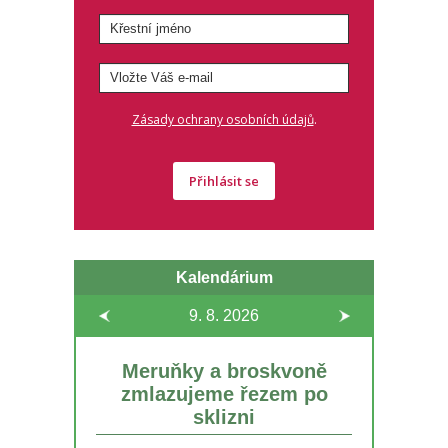
.
Zásady ochrany osobních údajů
Přihlásit se
Kalendárium
9. 8.
2026
Meruňky a broskvoně
zmlazujeme řezem po
sklizni