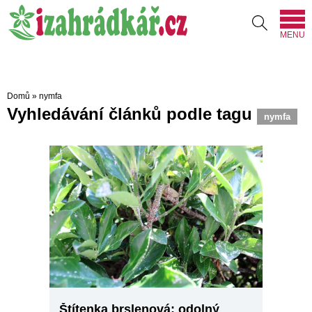
MENU
Domů
»
nymfa
Vyhledávání článků podle tagu
nymfa
Štítenka brslenová; odolný