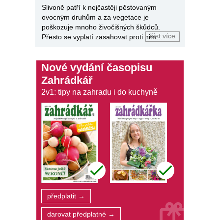
Slivoně patří k nejčastěji pěstovaným
ovocným druhům a za vegetace je
poškozuje mnoho živočišných škůdců.
číst více
Přesto se vyplatí zasahovat proti nim
promyšleně.
Nové vydání časopisu
Zahrádkář
2v1: tipy na zahradu i do kuchyně
předplatit →
darovat předplatné →