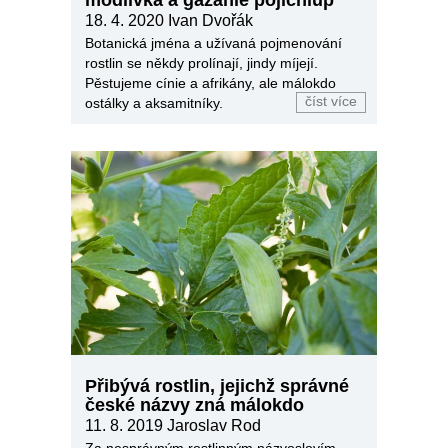
modlivka a gazánie pojichlup
18. 4. 2020
Ivan Dvořák
Botanická jména a užívaná pojmenování
rostlin se někdy prolínají, jindy míjejí.
Pěstujeme cínie a afrikány, ale málokdo
číst více
ostálky a aksamitníky.
Přibývá rostlin, jejichž správné
české názvy zná málokdo
11. 8. 2019
Jaroslav Rod