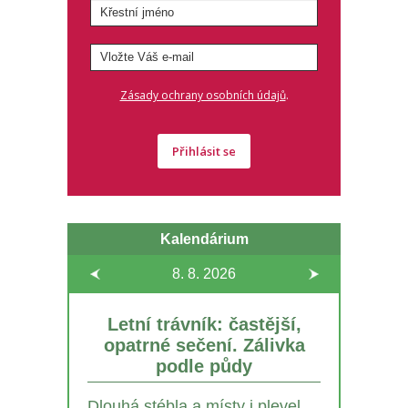
.
Zásady ochrany osobních údajů
Přihlásit se
Kalendárium
8. 8.
2026
Letní trávník: častější,
opatrné sečení. Zálivka
podle půdy
Dlouhá stébla a místy i plevel