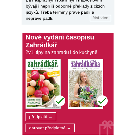
Za nesprávným rostlinným názvoslovím
bývají i nepříliš odborné překlady z cizích
jazyků. Třeba termíny pravé padlí a
číst více
nepravé padlí.
Nové vydání časopisu
Zahrádkář
2v1: tipy na zahradu i do kuchyně
předplatit →
darovat předplatné →