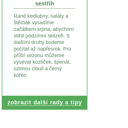
sestřih
Rané kedlubny, saláty a
štěrbák vysadíme
začátkem srpna, abychom
stihli podzimní sklizeň. S
dalšími druhy budeme
počítat až napřesrok. Pro
příští sezonu můžeme
vysévat kozlíček, špenát,
ozimou cibuli a černý
kořen.
zobrazit další rady a tipy