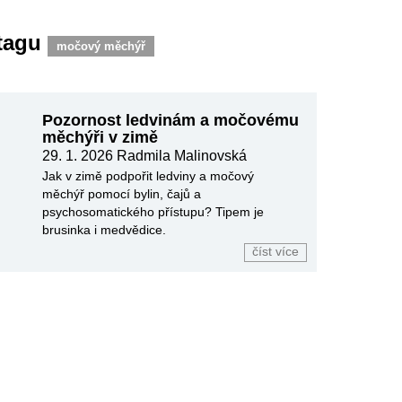
 tagu
močový měchýř
Pozornost ledvinám a močovému
měchýři v zimě
29. 1. 2026
Radmila Malinovská
Jak v zimě podpořit ledviny a močový
měchýř pomocí bylin, čajů a
psychosomatického přístupu? Tipem je
brusinka i medvědice.
číst více