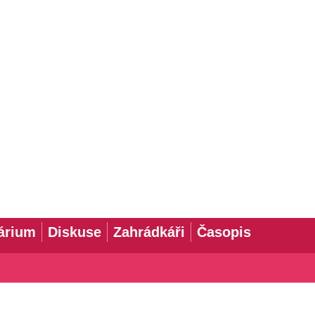
árium
Diskuse
Zahrádkáři
Časopis