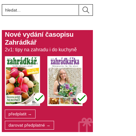
Nové vydání časopisu
Zahrádkář
2v1: tipy na zahradu i do kuchyně
předplatit →
darovat předplatné →