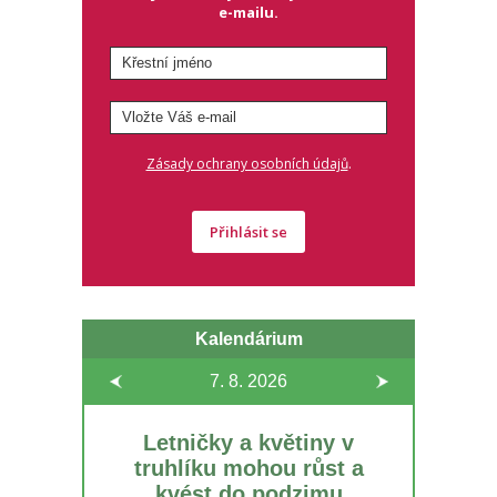
e-mailu.
.
Zásady ochrany osobních údajů
Přihlásit se
Kalendárium
7. 8.
2026
Letničky a květiny v
truhlíku mohou růst a
kvést do podzimu