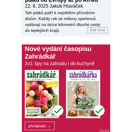
ptáků od Evropy až po Afriku
22. 8. 2025
Jakub Hlaváček
Tah ptáků patří k největším přírodním
divům. Každý rok se miliony opeřenců
vydávají na tisíce kilometrů dlouhé cesty
číst více
do teplejších krajů.
Nové vydání časopisu
Zahrádkář
2v1: tipy na zahradu i do kuchyně
předplatit →