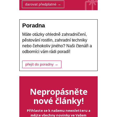
darovat předplatné →
Poradna
Máte otázky ohledně zahradničení,
pěstování rostlin, zahradní techniky
nebo čehokoliv jiného? Naši čtenáři a
odborníci vám rádi poradí!
přejít do poradny →
Nepropásněte
nové články!
Přihlaste se k našemu newsletteru a
mějte všechny novinky ve Vašem