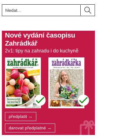
Nové vydání časopisu
Zahrádkář
2v1: tipy na zahradu i do kuchyně
předplatit →
darovat předplatné →