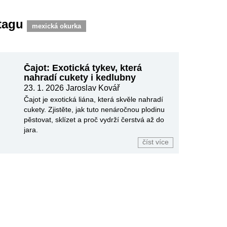
 tagu
mexická okurka
Čajot: Exotická tykev, která
nahradí cukety i kedlubny
23. 1. 2026
Jaroslav Kovář
Čajot je exotická liána, která skvěle nahradí
cukety. Zjistěte, jak tuto nenáročnou plodinu
pěstovat, sklízet a proč vydrží čerstvá až do
jara.
číst více