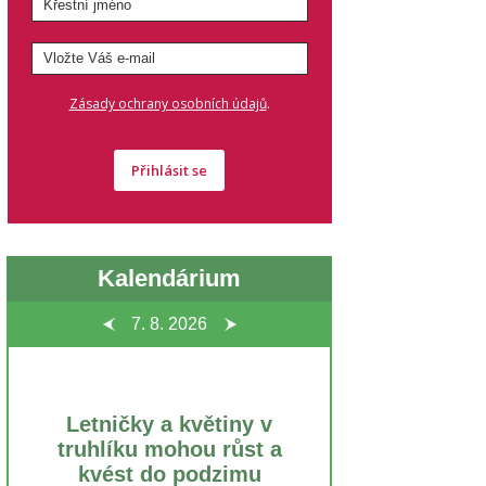
.
Zásady ochrany osobních údajů
Přihlásit se
Kalendárium
7. 8.
2026
Letničky a květiny v
truhlíku mohou růst a
kvést do podzimu