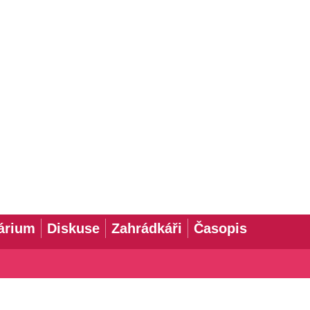
árium
Diskuse
Zahrádkáři
Časopis