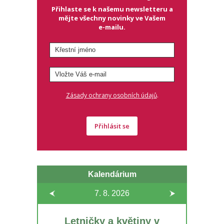
Přihlaste se k našemu newsletteru a
mějte všechny novinky ve Vašem
e-mailu.
.
Zásady ochrany osobních údajů
Přihlásit se
Kalendárium
7. 8.
2026
Letničky a květiny v