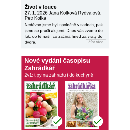
Život v louce
27. 1. 2026
Jana Kolková Rydvalová,
Petr Kolka
Nedávno jsme byli společně v sadech, pak
jsme se prošli alejemi. Dnes vás zveme do
luk, do té naší, co začíná hned za vraty do
dvora.
číst více
Nové vydání časopisu
Zahrádkář
2v1: tipy na zahradu i do kuchyně