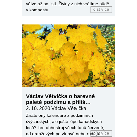
větve až po listí. Živiny z nich vrátíme půdě
číst více
v kompostu.
Václav Větvička o barevné
paletě podzimu a příliš
dlouhém létě
2. 10. 2020
Václav Větvička
Znáte ony kalendáře z podzimních
švýcarských, ale ještě lépe kanadských
lesů? Ten ohňostroj všech tónů červené,
číst více
od oranžových po vínové nebo rudé, a