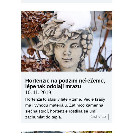
stejně tak ten zlatý veletok žlutých a
navazujících tónů?
Hortenzie na podzim neřežeme,
lépe tak odolají mrazu
10. 11. 2019
Hortenzii to sluší v létě v zimě. Vedle krásy
má i výhodu materiálu. Zatímco kamenná
slečna studí, hortenzie rostlina se umí
číst více
zachumlat do tepla.