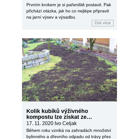
Prvním krokem je si pařeniště postavit. Pak
přichází otázka, jak ho co nejlépe připravit
na jarní výsev a výsadbu.
číst více
Kolik kubíků výživného
kompostu lze získat ze
zahrady?
17. 11. 2020
Ivo Celjak
Během roku vzniká na zahradách množství
bylinného a dřevního odpadu od trávy přes