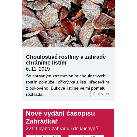
Choulostivé rostliny v zahradě
chráníme listím
6. 11. 2019
Se správným zazimováním choulostivých
rostlin pomůže i přikrývka z listí, především
z bukového. Bukové listí se velmi pomalu
číst více
rozkládá.
Nové vydání časopisu
Zahrádkář
2v1: tipy na zahradu i do kuchyně