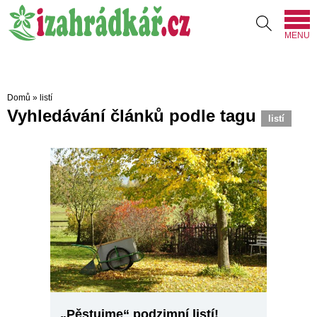
MENU
Domů
»
listí
Vyhledávání článků podle tagu
listí
„Pěstujme“ podzimní listí!