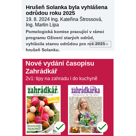
Hrušeň Solanka byla vyhlášena
odrůdou roku 2025
19. 8. 2024
Ing. Kateřina Štrossová,
Ing. Martin Lípa
Pomologická komise pracující v rámci
programu Oživení starých odrůd,
vyhlásila
starou odrůdou pro rok 2025
číst více
hrušeň Solanku.
Nové vydání časopisu
Zahrádkář
2v1: tipy na zahradu i do kuchyně