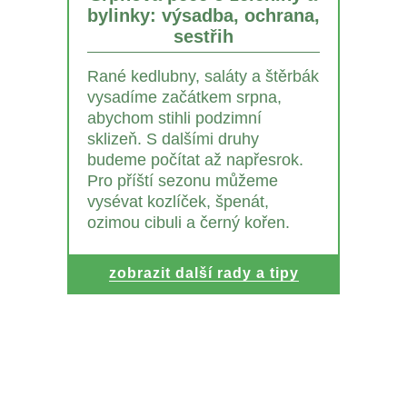
bylinky: výsadba, ochrana,
sestřih
Rané kedlubny, saláty a štěrbák
vysadíme začátkem srpna,
abychom stihli podzimní
sklizeň. S dalšími druhy
budeme počítat až napřesrok.
Pro příští sezonu můžeme
vysévat kozlíček, špenát,
ozimou cibuli a černý kořen.
zobrazit další rady a tipy