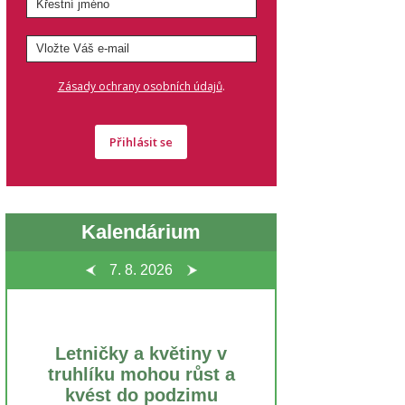
.
Zásady ochrany osobních údajů
Přihlásit se
Kalendárium
7. 8.
2026
Letničky a květiny v
truhlíku mohou růst a
kvést do podzimu