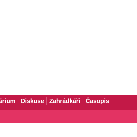
árium
Diskuse
Zahrádkáři
Časopis