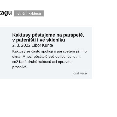
 tagu
letnění kaktusů
Kaktusy pěstujeme na parapetě,
v pařeništi i ve skleníku
2. 3. 2022
Libor Kunte
Kaktusy se často spokojí s parapetem jižního
okna. Mnozí pěstitelé své oblíbence letní,
což řadě druhů kaktusů asi opravdu
prospívá.
číst více