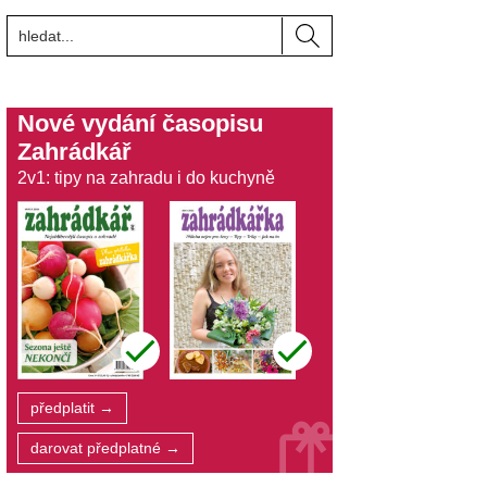
Nové vydání časopisu
Zahrádkář
2v1: tipy na zahradu i do kuchyně
předplatit →
darovat předplatné →