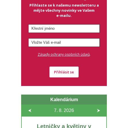
Přihlaste se k našemu newsletteru a
mějte všechny novinky ve Vašem
e-mailu.
.
Zásady ochrany osobních údajů
Přihlásit se
Kalendárium
7. 8.
2026
Letničky a květiny v