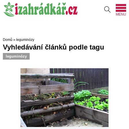
MENU
Domů
»
leguminózy
Vyhledávání článků podle tagu
leguminózy