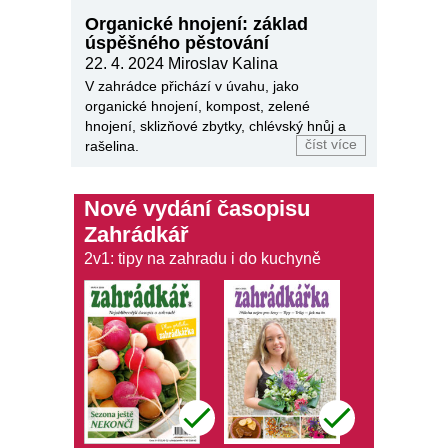
Organické hnojení: základ
úspěšného pěstování
22. 4. 2024
Miroslav Kalina
V zahrádce přichází v úvahu, jako
organické hnojení, kompost, zelené
hnojení, sklizňové zbytky, chlévský hnůj a
číst více
rašelina.
Nové vydání časopisu
Zahrádkář
2v1: tipy na zahradu i do kuchyně