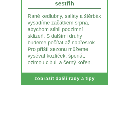
sestřih
Rané kedlubny, saláty a štěrbák
vysadíme začátkem srpna,
abychom stihli podzimní
sklizeň. S dalšími druhy
budeme počítat až napřesrok.
Pro příští sezonu můžeme
vysévat kozlíček, špenát,
ozimou cibuli a černý kořen.
zobrazit další rady a tipy