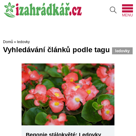
MENU
Domů
»
ledovky
Vyhledávání článků podle tagu
ledovky
Begonie stálokvěté: Ledovky