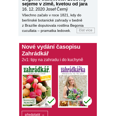
sejeme v zimě, kvetou od jara
16. 12. 2020
Josef Černý
Všechno začalo v roce 1821, kdy do
berlínské botanické zahrady v bedně
z Brazílie doputovala rostlina Begonia
číst více
cucullata – pramatka ledovek.
Nové vydání časopisu
Zahrádkář
2v1: tipy na zahradu i do kuchyně
předplatit →