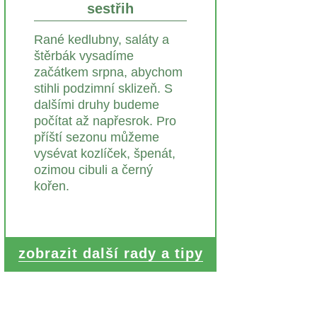
sestřih
Rané kedlubny, saláty a
štěrbák vysadíme
začátkem srpna, abychom
stihli podzimní sklizeň. S
dalšími druhy budeme
počítat až napřesrok. Pro
příští sezonu můžeme
vysévat kozlíček, špenát,
ozimou cibuli a černý
kořen.
zobrazit další rady a tipy