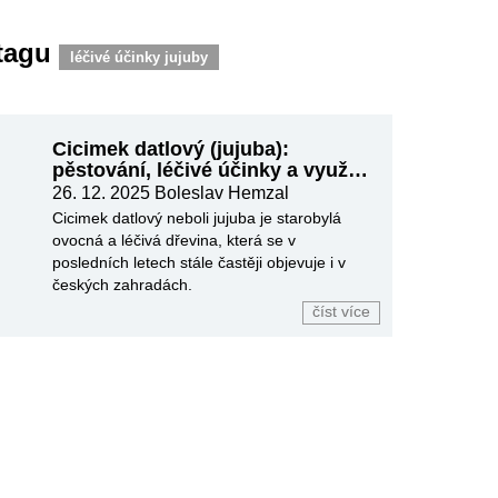
 tagu
léčivé účinky jujuby
Cicimek datlový (jujuba):
pěstování, léčivé účinky a využití
plodů
26. 12. 2025
Boleslav Hemzal
Cicimek datlový neboli jujuba je starobylá
ovocná a léčivá dřevina, která se v
posledních letech stále častěji objevuje i v
českých zahradách.
číst více