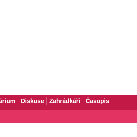
árium
Diskuse
Zahrádkáři
Časopis