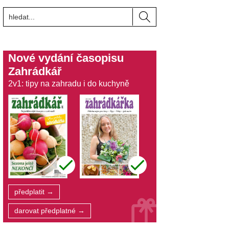
Nové vydání časopisu
Zahrádkář
2v1: tipy na zahradu i do kuchyně
předplatit →
darovat předplatné →