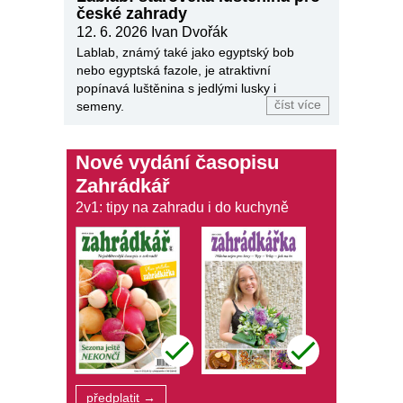
české zahrady
12. 6. 2026
Ivan Dvořák
Lablab, známý také jako egyptský bob
nebo egyptská fazole, je atraktivní
popínavá luštěnina s jedlými lusky i
číst více
semeny.
Nové vydání časopisu
Zahrádkář
2v1: tipy na zahradu i do kuchyně
předplatit →