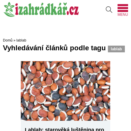
MENU
Domů
»
lablab
Vyhledávání článků podle tagu
lablab
Lablab: starověká luštěnina pro